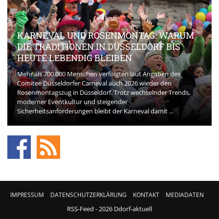
KARNEVAL UND ROSENMONTAG: WARUM
DIE TRADITIONEN IN DÜSSELDORF BIS
HEUTE LEBENDIG BLEIBEN
Mehr als 700.000 Menschen verfolgten laut Angaben des
Comitee Düsseldorfer Carneval auch 2026 wieder den
Rosenmontagszug in Düsseldorf. Trotz wechselnder Trends,
moderner Eventkultur und steigender
Sicherheitsanforderungen bleibt der Karneval damit ...
IMPRESSUM
DATENSCHUTZERKLÄRUNG
KONTAKT
MEDIADATEN
RSS-Feed
- 2026 Ddorf-aktuell