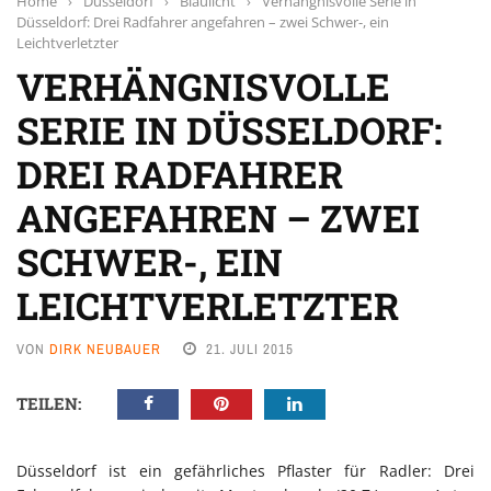
Home
›
Düsseldorf
›
Blaulicht
›
Verhängnisvolle Serie in
Düsseldorf: Drei Radfahrer angefahren – zwei Schwer-, ein
Leichtverletzter
VERHÄNGNISVOLLE
SERIE IN DÜSSELDORF:
DREI RADFAHRER
ANGEFAHREN – ZWEI
SCHWER-, EIN
LEICHTVERLETZTER
VON
DIRK NEUBAUER
21. JULI 2015
TEILEN:
Düsseldorf ist ein gefährliches Pflaster für Radler: Drei