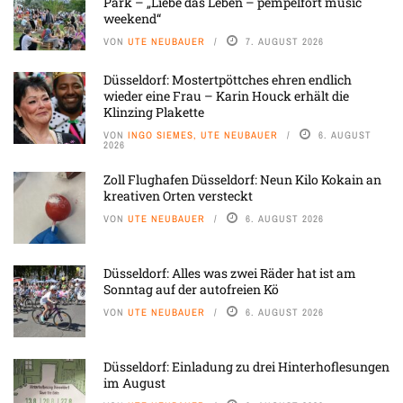
Park – „Liebe das Leben – pempelfort music
weekend“
VON
UTE NEUBAUER
7. AUGUST 2026
Düsseldorf: Mostertpöttches ehren endlich
wieder eine Frau – Karin Houck erhält die
Klinzing Plakette
VON
INGO SIEMES, UTE NEUBAUER
6. AUGUST
2026
Zoll Flughafen Düsseldorf: Neun Kilo Kokain an
kreativen Orten versteckt
VON
UTE NEUBAUER
6. AUGUST 2026
Düsseldorf: Alles was zwei Räder hat ist am
Sonntag auf der autofreien Kö
VON
UTE NEUBAUER
6. AUGUST 2026
Düsseldorf: Einladung zu drei Hinterhoflesungen
im August