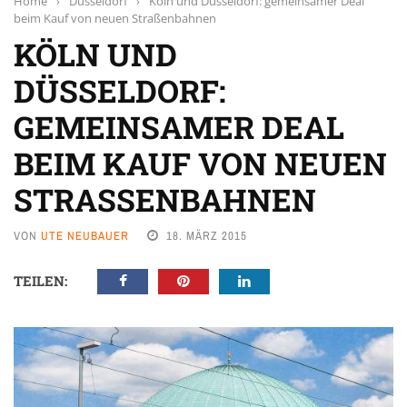
Home
›
Düsseldorf
›
Köln und Düsseldorf: gemeinsamer Deal
beim Kauf von neuen Straßenbahnen
KÖLN UND
DÜSSELDORF:
GEMEINSAMER DEAL
BEIM KAUF VON NEUEN
STRASSENBAHNEN
VON
UTE NEUBAUER
18. MÄRZ 2015
TEILEN: