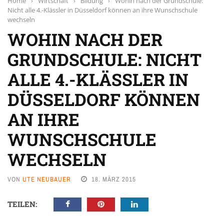
Home
›
Wirtschaft
›
Bildung
›
Wohin nach der Grundschule:
Nicht alle 4.-Klässler in Düsseldorf können an ihre Wunschschule
wechseln
WOHIN NACH DER
GRUNDSCHULE: NICHT
ALLE 4.-KLÄSSLER IN
DÜSSELDORF KÖNNEN
AN IHRE
WUNSCHSCHULE
WECHSELN
VON
UTE NEUBAUER
18. MÄRZ 2015
TEILEN: