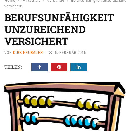
Home
›
Wirtschaft
›
Verbände
›
Berufsunfähigkeit unzureichend
versichert
BERUFSUNFÄHIGKEIT
UNZUREICHEND
VERSICHERT
VON
DIRK NEUBAUER
5. FEBRUAR 2015
TEILEN: