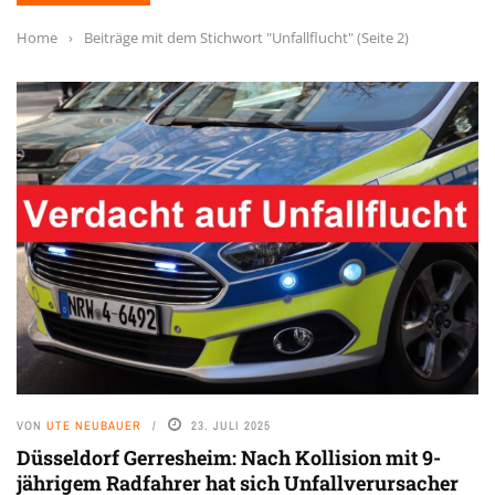
Home
›
Beiträge mit dem Stichwort "Unfallflucht"
(Seite 2)
VON
UTE NEUBAUER
23. JULI 2025
Düsseldorf Gerresheim: Nach Kollision mit 9-
jährigem Radfahrer hat sich Unfallverursacher