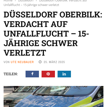
Home
›
Düsseldorf
›
Düsseldorf Oberbilk: Verdacht auf
Unfallflucht – 15-Jährige schwer verletzt
DÜSSELDORF OBERBILK:
VERDACHT AUF
UNFALLFLUCHT – 15-
JÄHRIGE SCHWER
VERLETZT
VON
UTE NEUBAUER
25. MÄRZ 2025
TEILEN: