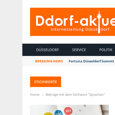
INTERNETZEITUNG DÜSSELDORF
DÜSSELDORF
SERVICE
POLITIK
BREAKING NEWS
Fortuna Düsseldorf kommt 
STICHWORTE
Home
›
Beiträge mit dem Stichwort "Sprachen"