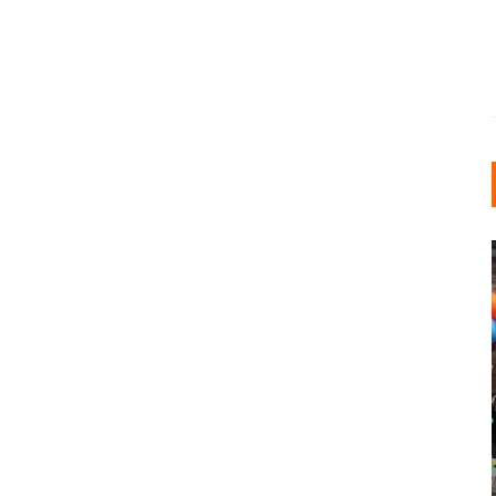
INDUSTRIELLER CHIC: WIE
KUNSTSTOFFFENSTER DEN
LOFT-STIL IN IHREM
EINFAMILIENHAUS