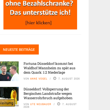
NEUESTE BEITRÄGE
Fortuna Düsseldorf kommt bei
Waldhof Mannheim zu spät aus
dem Quark: 1:2 Niederlage
VON
ANNE VOGEL
7. AUGUST 2026
Düsseldorf: Vollsperrung der
Bergischen Landstraße wegen
Wasserrohrbruch aufgehoben
VON
UTE NEUBAUER
7. AUGUST
2026