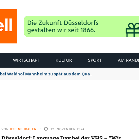
WIRTSCHAFT
KULTUR
SPORT
AM RAND(
bei Waldhof Mannheim zu spät aus dem Quark: 1:2 Niederlage
VON
UTE NEUBAUER
12. NOVEMBER 2024
Düsseldorf: Language Day bei der VHS – “Wir