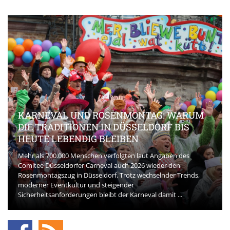
KARNEVAL UND ROSENMONTAG: WARUM
DIE TRADITIONEN IN DÜSSELDORF BIS
HEUTE LEBENDIG BLEIBEN
Mehr als 700.000 Menschen verfolgten laut Angaben des
Comitee Düsseldorfer Carneval auch 2026 wieder den
Rosenmontagszug in Düsseldorf. Trotz wechselnder Trends,
moderner Eventkultur und steigender
Sicherheitsanforderungen bleibt der Karneval damit ...