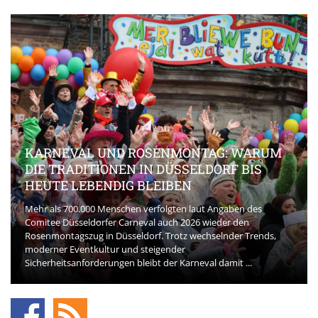
KARNEVAL UND ROSENMONTAG: WARUM
DIE TRADITIONEN IN DÜSSELDORF BIS
HEUTE LEBENDIG BLEIBEN
Mehr als 700.000 Menschen verfolgten laut Angaben des
Comitee Düsseldorfer Carneval auch 2026 wieder den
Rosenmontagszug in Düsseldorf. Trotz wechselnder Trends,
moderner Eventkultur und steigender
Sicherheitsanforderungen bleibt der Karneval damit ...