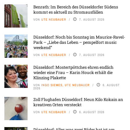
Benrath: Im Bereich des Düsseldorfer Südens
kommt es aktuell zu Stromausfällen
VON
UTE NEUBAUER
7. AUGUST 2026
Düsseldorf: Noch bis Sonntag im Maurice-Ravel-
Park – „Liebe das Leben – pempelfort music
weekend“
VON
UTE NEUBAUER
7. AUGUST 2026
Düsseldorf: Mostertpöttches ehren endlich
wieder eine Frau – Karin Houck erhält die
Klinzing Plakette
VON
INGO SIEMES, UTE NEUBAUER
6. AUGUST
2026
Zoll Flughafen Düsseldorf: Neun Kilo Kokain an
kreativen Orten versteckt
VON
UTE NEUBAUER
6. AUGUST 2026
Düsseldorf: Alles was zwei Räder hat ist am