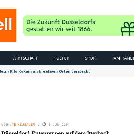
WIRTSCHAFT
KULTUR
SPORT
AM RAND(
 Neun Kilo Kokain an kreativen Orten versteckt
VON
UTE NEUBAUER
3. JUNI 2024
Düsseldorf: Entenrennen auf dem Itterbach