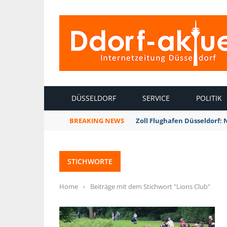
INTERNETZEITUNG DÜSSELDORF
DÜSSELDORF
SERVICE
POLITIK
BREAKING NEWS
Zoll Flughafen Düsseldorf:
STICHWORTE
Home
›
Beiträge mit dem Stichwort "Lions Club"