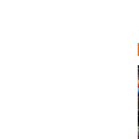
INDUSTRIELLER CHIC: WIE
KUNSTSTOFFFENSTER DEN
LOFT-STIL IN IHREM
EINFAMILIENHAUS