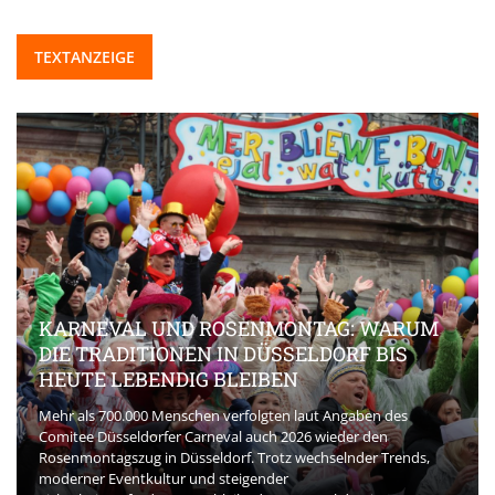
TEXTANZEIGE
KARNEVAL UND ROSENMONTAG: WARUM
DIE TRADITIONEN IN DÜSSELDORF BIS
HEUTE LEBENDIG BLEIBEN
Mehr als 700.000 Menschen verfolgten laut Angaben des
Comitee Düsseldorfer Carneval auch 2026 wieder den
Rosenmontagszug in Düsseldorf. Trotz wechselnder Trends,
moderner Eventkultur und steigender