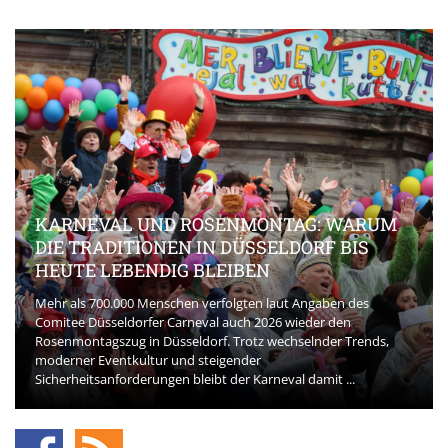
KARNEVAL UND ROSENMONTAG: WARUM
DIE TRADITIONEN IN DÜSSELDORF BIS
HEUTE LEBENDIG BLEIBEN
Mehr als 700.000 Menschen verfolgten laut Angaben des
Comitee Düsseldorfer Carneval auch 2026 wieder den
Rosenmontagszug in Düsseldorf. Trotz wechselnder Trends,
moderner Eventkultur und steigender
Sicherheitsanforderungen bleibt der Karneval damit ...