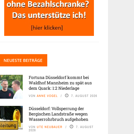
NEUESTE BEITRÄGE
Fortuna Düsseldorf kommt bei
Waldhof Mannheim zu spät aus
dem Quark: 1:2 Niederlage
VON
ANNE VOGEL
7. AUGUST 2026
Düsseldorf: Vollsperrung der
Bergischen Landstraße wegen
Wasserrohrbruch aufgehoben
VON
UTE NEUBAUER
7. AUGUST
2026