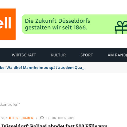
WIRTSCHAFT
KULTUR
SPORT
AM RAND(
bei Waldhof Mannheim zu spät aus dem Quark: 1:2 Niederlage
skontrollen"
VON
UTE NEUBAUER
19. OKTOBER 2025
Düsseldorf: Polizei ahndet fast 500 Fälle von