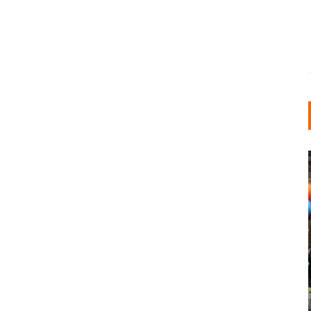
INDUSTRIELLER CHIC: WIE
KUNSTSTOFFFENSTER DEN
LOFT-STIL IN IHREM
EINFAMILIENHAUS