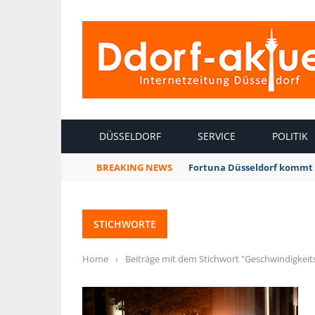
INTERNETZEITUNG DÜSSELDORF
DÜSSELDORF
SERVICE
POLITIK
BREAKING NEWS
Fortuna Düsseldorf kommt 
STICHWORTE
Home
›
Beiträge mit dem Stichwort "Geschwindigkeit