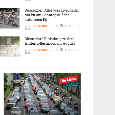
2026
Düsseldorf: Alles was zwei Räder
hat ist am Sonntag auf der
autofreien Kö
VON
UTE NEUBAUER
6. AUGUST
2026
Düsseldorf: Einladung zu drei
Hinterhoflesungen im August
VON
UTE NEUBAUER
6. AUGUST
2026