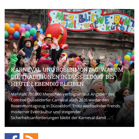
KARNEVAL UND ROSENMONTAG: WARUM
DIE TRADITIONEN IN DÜSSELDORF BIS
HEUTE LEBENDIG BLEIBEN
Mehr als 700.000 Menschen verfolgten laut Angaben des
Comitee Düsseldorfer Carneval auch 2026 wieder den
Rosenmontagszug in Düsseldorf. Trotz wechselnder Trends,
moderner Eventkultur und steigender
Sicherheitsanforderungen bleibt der Karneval damit ...