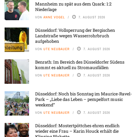
Mannheim zu spät aus dem Quark: 1:2
Niederlage
VON
ANNE VOGEL
7. AUGUST 2026
Düsseldorf: Vollsperrung der Bergischen
Landstraße wegen Wasserrohrbruch
aufgehoben
VON
UTE NEUBAUER
7. AUGUST 2026
Benrath: Im Bereich des Düsseldorfer Südens
kommt es aktuell zu Stromausfällen
VON
UTE NEUBAUER
7. AUGUST 2026
Düsseldorf: Noch bis Sonntag im Maurice-Ravel-
Park – „Liebe das Leben – pempelfort music
weekend“
VON
UTE NEUBAUER
7. AUGUST 2026
Düsseldorf: Mostertpöttches ehren endlich
wieder eine Frau – Karin Houck erhält die
Klinzing Plakette