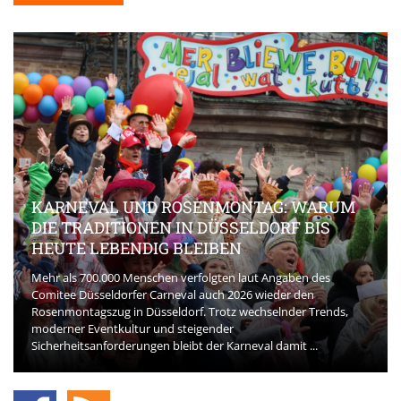
SENMONTAG: WARUM
 DÜSSELDORF BIS
BEAUTY-INNOVATIONEN
EIBEN
AKTUELL PRÄGEN
folgten laut Angaben des
 auch 2026 wieder den
Die Beauty-Branche entwickelt sich
. Trotz wechselnder Trends,
spielt eine zentrale Rolle bei der 
igender
der Konsumentinnen und Konsument
 der Karneval damit ...
Phasen der Kaufentscheidung achten