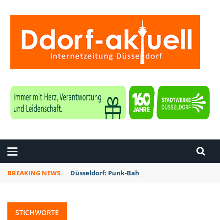
ZEITUNG DÜSSELDORF
BREAKING NEWS
Düsseldorf: Punk-Bahn-Fahrt mit Dosenbier u
STICHWORTE