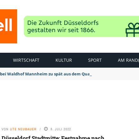
WIRTSCHAFT
KULTUR
SPORT
AM RAND(
bei Waldhof Mannheim zu spät aus dem Quark: 1:2 Niederlage
VON
UTE NEUBAUER
8. JULI 2022
Düsseldorf Stadtmitte: Festnahme nach