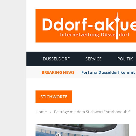
INTERNETZEITUNG DÜSSELDORF
DÜSSELDORF
SERVICE
POLITIK
BREAKING NEWS
Fortuna Düsseldorf kommt 
STICHWORTE
Home
›
Beiträge mit dem Stichwort "Amrbanduhr"