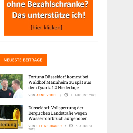
NEUESTE BEITRÄGE
Fortuna Düsseldorf kommt bei
Waldhof Mannheim zu spät aus
dem Quark: 1:2 Niederlage
VON
ANNE VOGEL
7. AUGUST 2026
Düsseldorf: Vollsperrung der
Bergischen Landstraße wegen
Wasserrohrbruch aufgehoben
VON
UTE NEUBAUER
7. AUGUST
2026