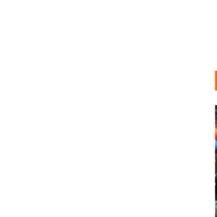
INDUSTRIELLER CHIC: WIE
KUNSTSTOFFFENSTER DEN
LOFT-STIL IN IHREM
EINFAMILIENHAUS