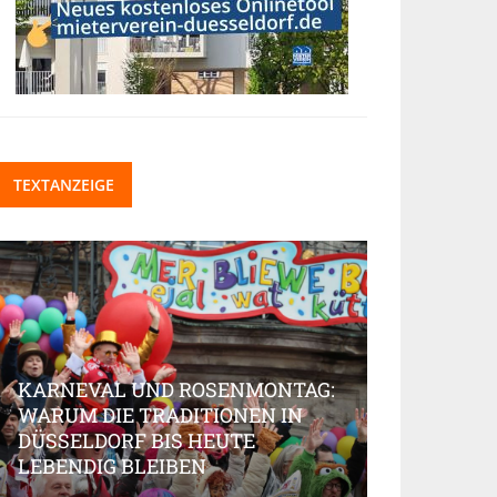
TEXTANZEIGE
KARNEVAL UND ROSENMONTAG:
WARUM DIE TRADITIONEN IN
DÜSSELDORF BIS HEUTE
BEAUTY-IN
LEBENDIG BLEIBEN
MARKT AK