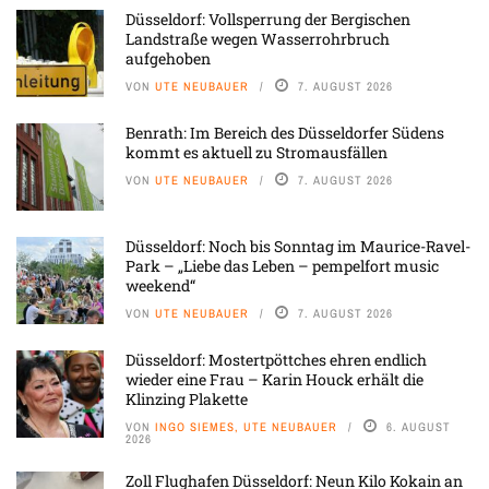
Düsseldorf: Vollsperrung der Bergischen
Landstraße wegen Wasserrohrbruch
aufgehoben
VON
UTE NEUBAUER
7. AUGUST 2026
Benrath: Im Bereich des Düsseldorfer Südens
kommt es aktuell zu Stromausfällen
VON
UTE NEUBAUER
7. AUGUST 2026
Düsseldorf: Noch bis Sonntag im Maurice-Ravel-
Park – „Liebe das Leben – pempelfort music
weekend“
VON
UTE NEUBAUER
7. AUGUST 2026
Düsseldorf: Mostertpöttches ehren endlich
wieder eine Frau – Karin Houck erhält die
Klinzing Plakette
VON
INGO SIEMES, UTE NEUBAUER
6. AUGUST
2026
Zoll Flughafen Düsseldorf: Neun Kilo Kokain an