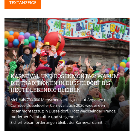
TEXTANZEIGE
KARNEVAL UND ROSENMONTAG: WARUM
DIE TRADITIONEN IN DÜSSELDORF BIS
HEUTE LEBENDIG BLEIBEN
Mehr als 700.000 Menschen verfolgten laut Angaben des
Comitee Düsseldorfer Carneval auch 2026 wieder den
Rosenmontagszug in Düsseldorf. Trotz wechselnder Trends,
moderner Eventkultur und steigender
Sicherheitsanforderungen bleibt der Karneval damit ...