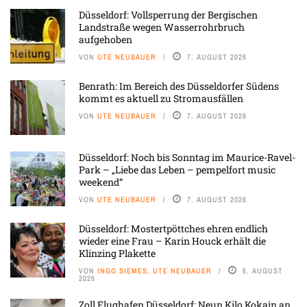
Düsseldorf: Vollsperrung der Bergischen
Landstraße wegen Wasserrohrbruch
aufgehoben
VON
UTE NEUBAUER
7. AUGUST 2026
Benrath: Im Bereich des Düsseldorfer Südens
kommt es aktuell zu Stromausfällen
VON
UTE NEUBAUER
7. AUGUST 2026
Düsseldorf: Noch bis Sonntag im Maurice-Ravel-
Park – „Liebe das Leben – pempelfort music
weekend“
VON
UTE NEUBAUER
7. AUGUST 2026
Düsseldorf: Mostertpöttches ehren endlich
wieder eine Frau – Karin Houck erhält die
Klinzing Plakette
VON
INGO SIEMES, UTE NEUBAUER
6. AUGUST
2026
Zoll Flughafen Düsseldorf: Neun Kilo Kokain an