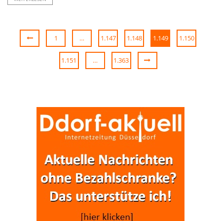
1
…
1.147
1.148
1.149
1.150
1.151
…
1.363