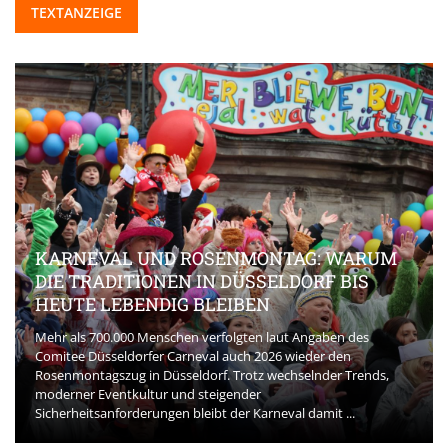
TEXTANZEIGE
KARNEVAL UND ROSENMONTAG: WARUM
DIE TRADITIONEN IN DÜSSELDORF BIS
HEUTE LEBENDIG BLEIBEN
Mehr als 700.000 Menschen verfolgten laut Angaben des
Comitee Düsseldorfer Carneval auch 2026 wieder den
Rosenmontagszug in Düsseldorf. Trotz wechselnder Trends,
moderner Eventkultur und steigender
Sicherheitsanforderungen bleibt der Karneval damit ...