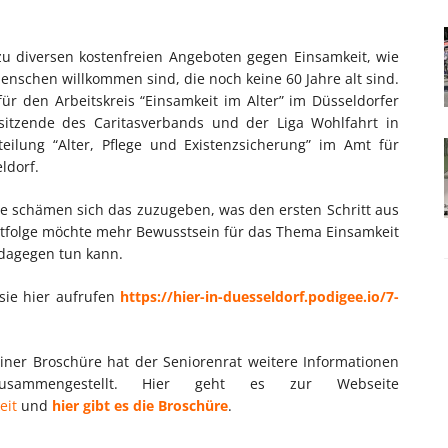
zu diversen kostenfreien Angeboten gegen Einsamkeit, wie
enschen willkommen sind, die noch keine 60 Jahre alt sind.
r den Arbeitskreis “Einsamkeit im Alter” im Düsseldorfer
rsitzende des Caritasverbands und der Liga Wohlfahrt in
teilung “Alter, Pflege und Existenzsicherung” im Amt für
ldorf.
 sie schämen sich das zuzugeben, was den ersten Schritt aus
astfolge möchte mehr Bewusstsein für das Thema Einsamkeit
 dagegen tun kann.
 sie hier aufrufen
https://hier-in-duesseldorf.podigee.io/7-
iner Broschüre hat der Seniorenrat weitere Informationen
ammengestellt. Hier geht es zur Webseite
eit
und
hier gibt es die Broschüre
.