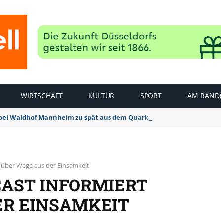
WIRTSCHAFT
KULTUR
SPORT
AM RAND(
bei Waldhof Mannheim zu spät aus dem Quark: 1:2 Niederlage
t über Wege aus der Einsamkeit
CAST INFORMIERT
ER EINSAMKEIT