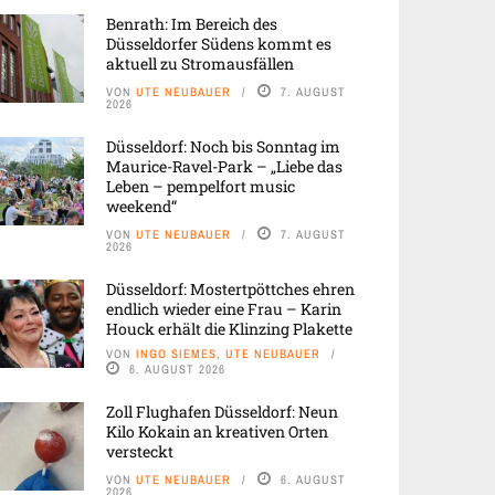
Benrath: Im Bereich des
Düsseldorfer Südens kommt es
aktuell zu Stromausfällen
VON
UTE NEUBAUER
7. AUGUST
2026
Düsseldorf: Noch bis Sonntag im
Maurice-Ravel-Park – „Liebe das
Leben – pempelfort music
weekend“
VON
UTE NEUBAUER
7. AUGUST
2026
Düsseldorf: Mostertpöttches ehren
endlich wieder eine Frau – Karin
Houck erhält die Klinzing Plakette
VON
INGO SIEMES, UTE NEUBAUER
6. AUGUST 2026
Zoll Flughafen Düsseldorf: Neun
Kilo Kokain an kreativen Orten
versteckt
VON
UTE NEUBAUER
6. AUGUST
2026