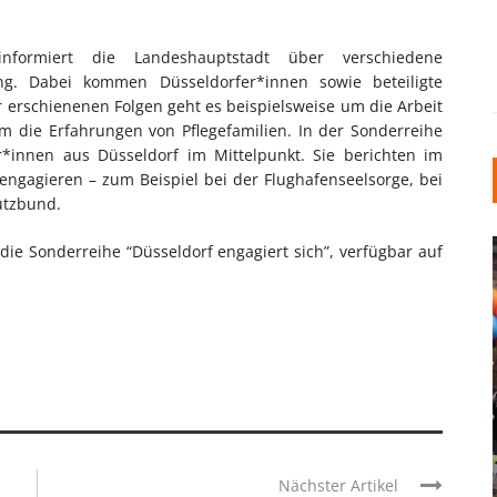
nformiert die Landeshauptstadt über verschiedene
g. Dabei kommen Düsseldorfer*innen sowie beteiligte
 erschienenen Folgen geht es beispielsweise um die Arbeit
 die Erfahrungen von Pflegefamilien. In der Sonderreihe
r*innen aus Düsseldorf im Mittelpunkt. Sie berichten im
 engagieren – zum Beispiel bei der Flughafenseelsorge, bei
utzbund.
 die Sonderreihe “Düsseldorf engagiert sich”, verfügbar auf
INDUSTRIELLER CHIC: WIE
KUNSTSTOFFFENSTER DEN
LOFT-STIL IN IHREM
EINFAMILIENHAUS
Nächster Artikel