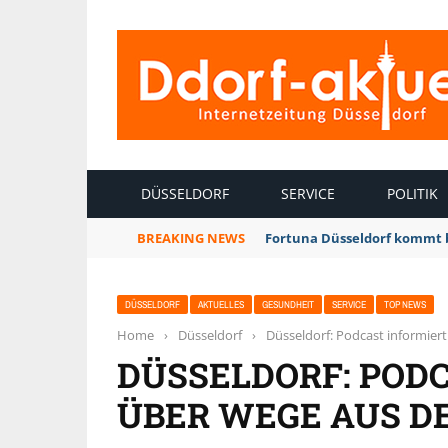
INTERNETZEITUNG DÜSSELDORF
DÜSSELDORF
SERVICE
POLITIK
BREAKING NEWS
Fortuna Düsseldorf kommt 
DÜSSELDORF
AKTUELLES
GESUNDHEIT
SERVICE
TOP NEWS
Home
›
Düsseldorf
›
Düsseldorf: Podcast informier
DÜSSELDORF: POD
ÜBER WEGE AUS D