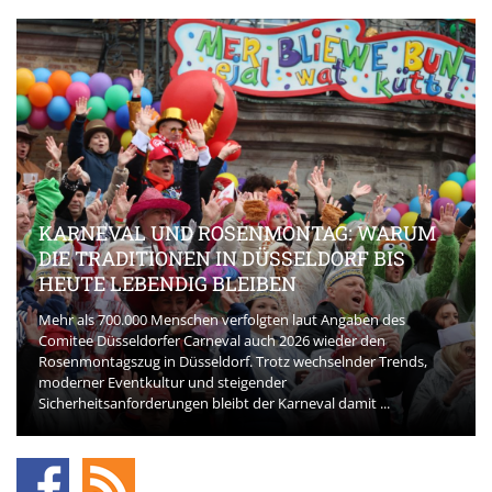
KARNEVAL UND ROSENMONTAG: WARUM
DIE TRADITIONEN IN DÜSSELDORF BIS
HEUTE LEBENDIG BLEIBEN
Mehr als 700.000 Menschen verfolgten laut Angaben des
Comitee Düsseldorfer Carneval auch 2026 wieder den
Rosenmontagszug in Düsseldorf. Trotz wechselnder Trends,
moderner Eventkultur und steigender
Sicherheitsanforderungen bleibt der Karneval damit ...