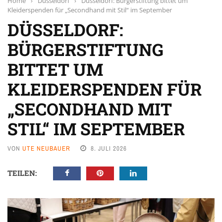
Home
›
Düsseldorf
›
Düsseldorf: Bürgerstiftung bittet um
Kleiderspenden für „Secondhand mit Stil“ im September
DÜSSELDORF:
BÜRGERSTIFTUNG
BITTET UM
KLEIDERSPENDEN FÜR
„SECONDHAND MIT
STIL“ IM SEPTEMBER
VON
UTE NEUBAUER
8. JULI 2026
TEILEN: