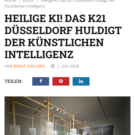
Home
›
Kultur
›
Heilige KI! Das K21 Düsseldorf huldigt der
Künstlichen Intelligenz
HEILIGE KI! DAS K21
DÜSSELDORF HULDIGT
DER KÜNSTLICHEN
INTELLIGENZ
VON
BIRGIT KOELGEN
1. JULI 2026
TEILEN: