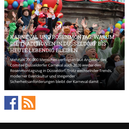
KARNEVAL UND ROSENMONTAG: WARUM
DIE TRADITIONEN IN DÜSSELDORF BIS
HEUTE LEBENDIG BLEIBEN
Mehr als 700.000 Menschen verfolgten laut Angaben des
Comitee Düsseldorfer Carneval auch 2026 wieder den
Rosenmontagszug in Düsseldorf. Trotz wechselnder Trends,
moderner Eventkultur und steigender
Sicherheitsanforderungen bleibt der Karneval damit ...