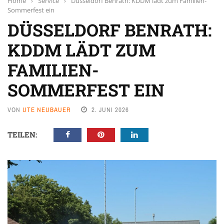
Home
›
Service
›
Düsseldorf Benrath: KDDM lädt zum Familien-
Sommerfest ein
DÜSSELDORF BENRATH:
KDDM LÄDT ZUM
FAMILIEN-
SOMMERFEST EIN
VON
UTE NEUBAUER
2. JUNI 2026
TEILEN: