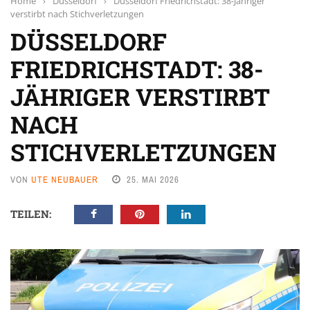
Home
›
Düsseldorf
›
Düsseldorf Friedrichstadt: 38-Jähriger
verstirbt nach Stichverletzungen
DÜSSELDORF
FRIEDRICHSTADT: 38-
JÄHRIGER VERSTIRBT
NACH
STICHVERLETZUNGEN
VON
UTE NEUBAUER
25. MAI 2026
TEILEN: