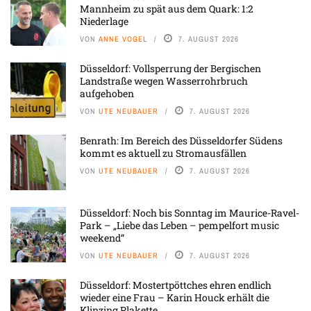
Mannheim zu spät aus dem Quark: 1:2
Niederlage
VON
ANNE VOGEL
7. AUGUST 2026
Düsseldorf: Vollsperrung der Bergischen
Landstraße wegen Wasserrohrbruch
aufgehoben
VON
UTE NEUBAUER
7. AUGUST 2026
Benrath: Im Bereich des Düsseldorfer Südens
kommt es aktuell zu Stromausfällen
VON
UTE NEUBAUER
7. AUGUST 2026
Düsseldorf: Noch bis Sonntag im Maurice-Ravel-
Park – „Liebe das Leben – pempelfort music
weekend“
VON
UTE NEUBAUER
7. AUGUST 2026
Düsseldorf: Mostertpöttches ehren endlich
wieder eine Frau – Karin Houck erhält die
Klinzing Plakette