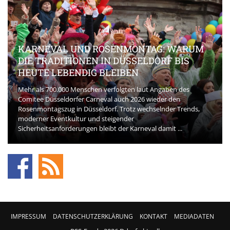
KARNEVAL UND ROSENMONTAG: WARUM
DIE TRADITIONEN IN DÜSSELDORF BIS
HEUTE LEBENDIG BLEIBEN
Mehr als 700.000 Menschen verfolgten laut Angaben des
Comitee Düsseldorfer Carneval auch 2026 wieder den
Rosenmontagszug in Düsseldorf. Trotz wechselnder Trends,
moderner Eventkultur und steigender
Sicherheitsanforderungen bleibt der Karneval damit ...
IMPRESSUM
DATENSCHUTZERKLÄRUNG
KONTAKT
MEDIADATEN