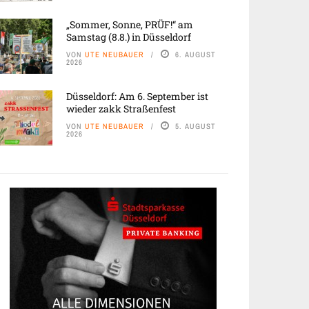
„Sommer, Sonne, PRÜF!“ am
Samstag (8.8.) in Düsseldorf
VON
UTE NEUBAUER
6. AUGUST
2026
Düsseldorf: Am 6. September ist
wieder zakk Straßenfest
VON
UTE NEUBAUER
5. AUGUST
2026