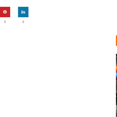
0
0
INDUSTRIELLER CHIC: WIE
KUNSTSTOFFFENSTER DEN
LOFT-STIL IN IHREM
EINFAMILIENHAUS
UNTERSTÜTZEN