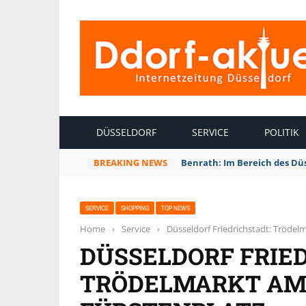
INTERNETZEITUNG DÜSSELDORF
DÜSSELDORF
SERVICE
POLITIK
BREAKING NEWS
Benrath: Im Bereich des Dü
SERVICE
SHOPPING
TOP NEWS
Home
›
Service
›
Düsseldorf Friedrichstadt: Tröde
DÜSSELDORF FRIE
TRÖDELMARKT AM