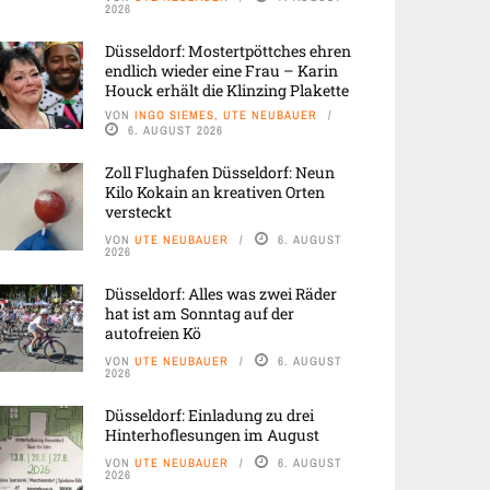
2026
Düsseldorf: Mostertpöttches ehren
endlich wieder eine Frau – Karin
Houck erhält die Klinzing Plakette
VON
INGO SIEMES, UTE NEUBAUER
6. AUGUST 2026
Zoll Flughafen Düsseldorf: Neun
Kilo Kokain an kreativen Orten
versteckt
VON
UTE NEUBAUER
6. AUGUST
2026
Düsseldorf: Alles was zwei Räder
hat ist am Sonntag auf der
autofreien Kö
VON
UTE NEUBAUER
6. AUGUST
2026
Düsseldorf: Einladung zu drei
Hinterhoflesungen im August
VON
UTE NEUBAUER
6. AUGUST
2026