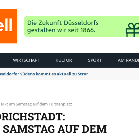
WIRTSCHAFT
KULTUR
SPORT
AM RAND(
sseldorfer Südens kommt es aktuell zu Stromausfällen
lmarkt am Samstag auf dem Fürstenplatz
DRICHSTADT:
 SAMSTAG AUF DEM