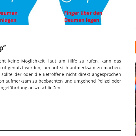
p”
eht keine Möglichkeit, laut um Hilfe zu rufen, kann das
lferuf genutzt werden, um auf sich aufmerksam zu machen.
ollte der oder die Betroffene nicht direkt angesprochen
tion aufmerksam zu beobachten und umgehend Polizei oder
gengefährdung auszuschließen.
INDUSTRIELLER CHIC: WIE
KUNSTSTOFFFENSTER DEN
LOFT-STIL IN IHREM
EINFAMILIENHAUS
UNTERSTÜTZEN