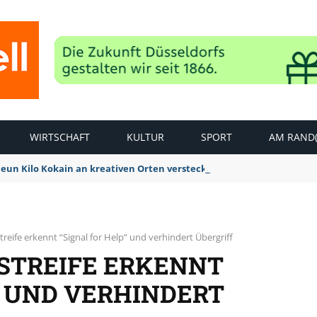
WIRTSCHAFT
KULTUR
SPORT
AM RAND(
Neun Kilo Kokain an kreativen Orten versteckt
reife erkennt “Signal for Help” und verhindert Übergriff
-STREIFE ERKENNT
” UND VERHINDERT