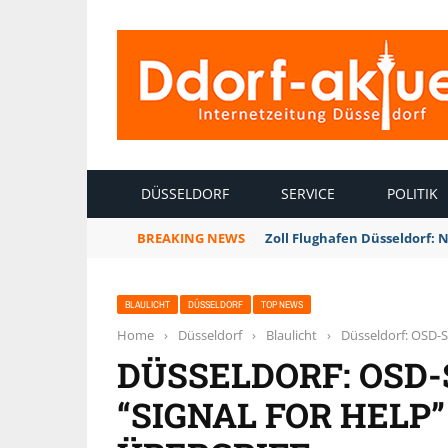
INTERNETZEITUNG DÜSSELDORF
DÜSSELDORF
SERVICE
POLITIK
BREAKING NEWS
Zoll Flughafen Düsseldorf: 
BLAULICHT
DÜSSELDORF
TOP NEWS
Home
›
Düsseldorf
›
Blaulicht
›
Düsseldorf: OSD-St
DÜSSELDORF: OSD
“SIGNAL FOR HELP