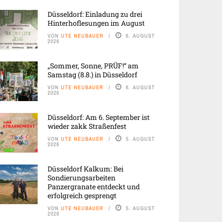
Düsseldorf: Einladung zu drei
Hinterhoflesungen im August
VON
UTE NEUBAUER
6. AUGUST
2026
„Sommer, Sonne, PRÜF!“ am
Samstag (8.8.) in Düsseldorf
VON
UTE NEUBAUER
6. AUGUST
2026
Düsseldorf: Am 6. September ist
wieder zakk Straßenfest
VON
UTE NEUBAUER
5. AUGUST
2026
Düsseldorf Kalkum: Bei
Sondierungsarbeiten
Panzergranate entdeckt und
erfolgreich gesprengt
VON
UTE NEUBAUER
5. AUGUST
2026