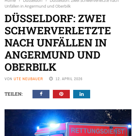
Home
›
Düsseldorf
›
Düsseldorf: Zwei Schwerverletzte nach
Unfällen in Angermund und Oberbilk
DÜSSELDORF: ZWEI
SCHWERVERLETZTE
NACH UNFÄLLEN IN
ANGERMUND UND
OBERBILK
VON
UTE NEUBAUER
12. APRIL 2026
TEILEN: