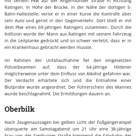
mit seinem Pkw auf der Angermunder Straße in Richtung
Ratingen. In Höhe der Brücke, in der Nähe der dortigen S-
Bahn-Haltestelle, verlor er in einer Kurve die Kontrolle über
sein Auto und geriet in den Gegenverkehr. Dort stieß er mit
dem Pkw eines 69-jährigen Ratingers zusammen. Durch die
Kollision wurde der Mann aus Ratingen mit seinem Fahrzeug
in die Leitplanke gedrückt und so schwer verletzt, dass er in
ein Krankenhaus gebracht werden musste.
Im Rahmen der Unfallaufnahme fiel den eingesetzten
Polizeibeamten auf, dass der 64-jährige Hildener
möglicherweise unter dem Einfluss von Alkohol gefahren war.
Der Verdacht erhärtete sich und die Entnahme einer
Blutprobe wurde angeordnet. Der Führerschein des Mannes
wurde beschlagnahmt. Die Ermittlungen dauern an.
Oberbilk
Nach Zeugenaussagen bei gelben Licht der Fußgängerampel
überquerte am Samstagabend um 21 Uhr eine 38-jährige
Frau von der Siegburger Straße kommend die Fahrbahn der