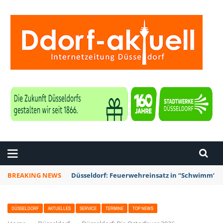
ZEITUNG DÜSSELDORF
BREAKING NEWS
Düsseldorf: Punk-Bahn-Fahrt mit Dosenbier u
DÜSSELDORF
AKTUELLES
SERVICE
TERMINE
TOP NEWS