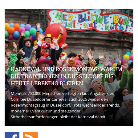
KARNEVAL UND ROSENMONTAG: WARUM
DIE TRADITIONEN IN DÜSSELDORF BIS
HEUTE LEBENDIG BLEIBEN
Mehr als 700.000 Menschen verfolgten laut Angaben des
Comitee Düsseldorfer Carneval auch 2026 wieder den
Rosenmontagszug in Düsseldorf. Trotz wechselnder Trends,
moderner Eventkultur und steigender
Sicherheitsanforderungen bleibt der Karneval damit ...