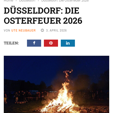
Home
›
Düsseldorf
›
Düsseldorf: Die Osterfeuer 2026
DÜSSELDORF: DIE
OSTERFEUER 2026
VON
UTE NEUBAUER
3. APRIL 2026
TEILEN: