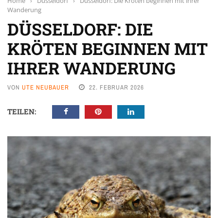
Home
›
Düsseldorf
›
Düsseldorf: Die Kröten beginnen mit ihrer
Wanderung
DÜSSELDORF: DIE
KRÖTEN BEGINNEN MIT
IHRER WANDERUNG
VON
UTE NEUBAUER
22. FEBRUAR 2026
TEILEN: