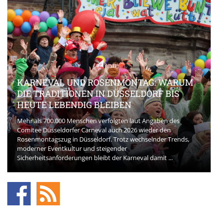
KARNEVAL UND ROSENMONTAG: WARUM
DIE TRADITIONEN IN DÜSSELDORF BIS
HEUTE LEBENDIG BLEIBEN
Mehr als 700.000 Menschen verfolgten laut Angaben des
Comitee Düsseldorfer Carneval auch 2026 wieder den
Rosenmontagszug in Düsseldorf. Trotz wechselnder Trends,
moderner Eventkultur und steigender
Sicherheitsanforderungen bleibt der Karneval damit ...