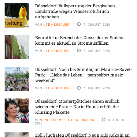
Düsseldorf: Vollsperrung der Bergischen
Landstraße wegen Wasserrohrbruch
aufgehoben
VON
UTE NEUBAUER
7. AUGUST 2026
Benrath: Im Bereich des Düsseldorfer Südens
kommt es aktuell zu Stromausfällen
VON
UTE NEUBAUER
7. AUGUST 2026
Düsseldorf: Noch bis Sonntag im Maurice-Ravel-
Park – „Liebe das Leben – pempelfort music
weekend“
VON
UTE NEUBAUER
7. AUGUST 2026
Düsseldorf: Mostertpöttches ehren endlich
wieder eine Frau – Karin Houck erhält die
Klinzing Plakette
VON
INGO SIEMES, UTE NEUBAUER
6. AUGUST
2026
Zoll Flughafen Düsseldorf: Neun Kilo Kokain an