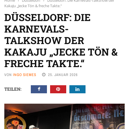
Home
›
Düsseldorf
›
Düsseldorf: Die Karnevals-Talkshow der
KakaJu „Jecke Tön & freche Takte.“
DÜSSELDORF: DIE
KARNEVALS-
TALKSHOW DER
KAKAJU „JECKE TÖN &
FRECHE TAKTE.“
VON
INGO SIEMES
25. JANUAR 2026
TEILEN: