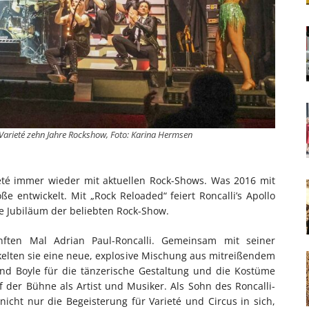
 Varieté zehn Jahre Rockshow, Foto: Karina Hermsen
rieté immer wieder mit aktuellen Rock-Shows. Was 2016 mit
e entwickelt. Mit „Rock Reloaded“ feiert Roncalli’s Apollo
ge Jubiläum der beliebten Rock-Show.
ften Mal Adrian Paul-Roncalli. Gemeinsam mit seiner
kelten sie eine neue, explosive Mischung aus mitreißendem
end Boyle für die tänzerische Gestaltung und die Kostüme
uf der Bühne als Artist und Musiker. Als Sohn des Roncalli-
icht nur die Begeisterung für Varieté und Circus in sich,