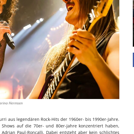
UNTERSTÜTZEN
Die Inspiration des industriellen Chics sind die
Werkshallen des Industriezeitalters. Die Basis für
diesen Stil sind große Räume, schlicht gehalten
mit rustikalen Elementen und großen
Fensterflächen. Wie so vieles wurde ...
Karina Hermsen
rri aus legendären Rock-Hits der 1960er- bis 1990er-Jahre.
Shows auf die 70er- und 80er-Jahre konzentriert haben,
 Adrian Paul-Roncalli. Dabei entsteht aber kein schlichtes