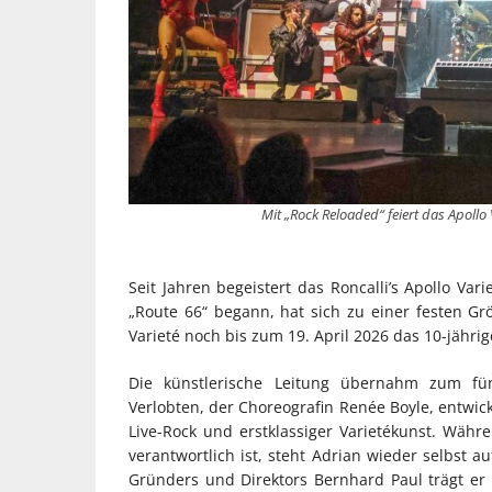
Mit „Rock Reloaded“ feiert das Apollo
Seit Jahren begeistert das Roncalli’s Apollo Va
„Route 66“ begann, hat sich zu einer festen Größ
Varieté noch bis zum 19. April 2026 das 10-jähri
Die künstlerische Leitung übernahm zum fün
Verlobten, der Choreografin Renée Boyle, entwic
Live-Rock und erstklassiger Varietékunst. Währ
verantwortlich ist, steht Adrian wieder selbst a
Gründers und Direktors Bernhard Paul trägt er n