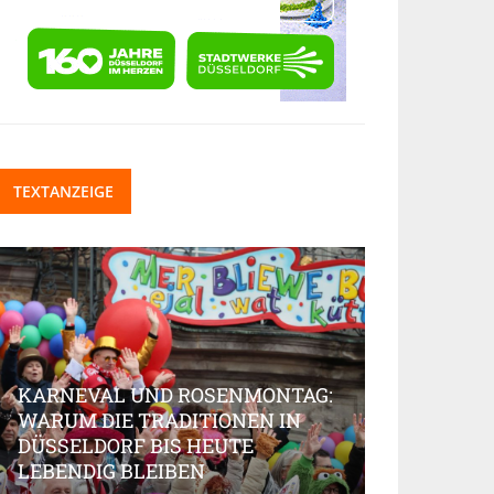
TEXTANZEIGE
KARNEVAL UND ROSENMONTAG:
WARUM DIE TRADITIONEN IN
DÜSSELDORF BIS HEUTE
BEAUTY-IN
LEBENDIG BLEIBEN
MARKT AK