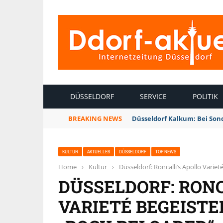
INTERNETZEITUNG DÜSSELDORF
DÜSSELDORF
SERVICE
POLITIK
BREAKING NEWS
Düsseldorf Kalkum: Bei Son
KULTUR
AKTUELLES
DÜSSELDORF
TOP NEWS
Home
›
Kultur
›
Düsseldorf: Roncalli’s Apollo Varie
DÜSSELDORF: RONC
VARIETÉ BEGEIST