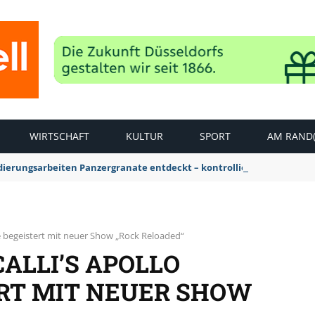
WIRTSCHAFT
KULTUR
SPORT
AM RAND(
dierungsarbeiten Panzergranate entdeckt – kontrollierte Sprengung
té begeistert mit neuer Show „Rock Reloaded“
ALLI’S APOLLO
ERT MIT NEUER SHOW