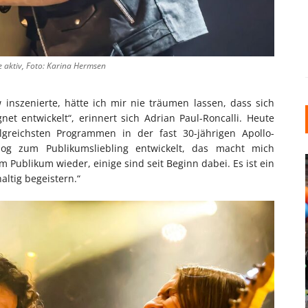
e aktiv, Foto: Karina Hermsen
 inszenierte, hätte ich mir nie träumen lassen, dass sich
t entwickelt“, erinnert sich Adrian Paul-Roncalli. Heute
lgreichsten Programmen in der fast 30-jährigen Apollo-
og zum Publikumsliebling entwickelt, das macht mich
m Publikum wieder, einige sind seit Beginn dabei. Es ist ein
ltig begeistern.“
INDUSTRIELLER CHIC: WIE
KUNSTSTOFFFENSTER DEN
LOFT-STIL IN IHREM
EINFAMILIENHAUS