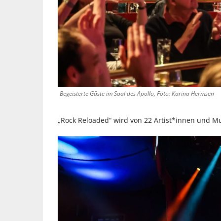
Begeisterte Gäste im Saal des Apollo, Foto: Karina Hermsen
„Rock Reloaded“ wird von 22 Artist*innen und Mu