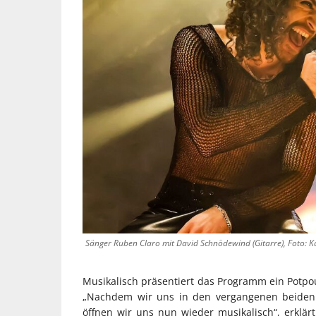
Sänger Ruben Claro mit David Schnödewind (Gitarre), Foto: 
Musikalisch präsentiert das Programm ein Potpou
„Nachdem wir uns in den vergangenen beiden 
öffnen wir uns nun wieder musikalisch“, erklärt