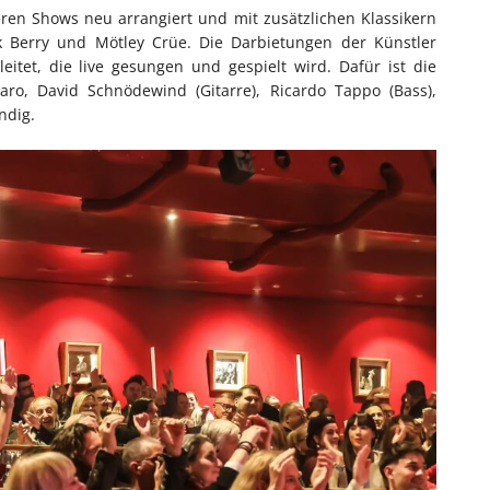
ren Shows neu arrangiert und mit zusätzlichen Klassikern
 Berry und Mötley Crüe. Die Darbietungen der Künstler
tet, die live gesungen und gespielt wird. Dafür ist die
ro, David Schnödewind (Gitarre), Ricardo Tappo (Bass),
ndig.