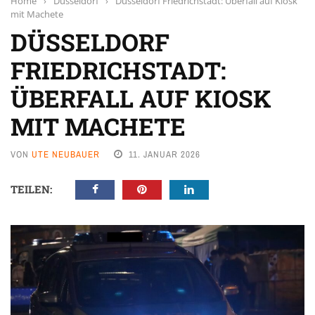
Home
›
Düsseldorf
›
Düsseldorf Friedrichstadt: Überfall auf Kiosk
mit Machete
DÜSSELDORF
FRIEDRICHSTADT:
ÜBERFALL AUF KIOSK
MIT MACHETE
VON
UTE NEUBAUER
11. JANUAR 2026
TEILEN: