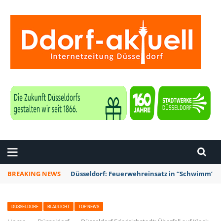
ZEITUNG DÜSSELDORF
BREAKING NEWS
Düsseldorf: Feuerwehreinsatz in “Schwimm’ in 
DÜSSELDORF
BLAULICHT
TOP NEWS