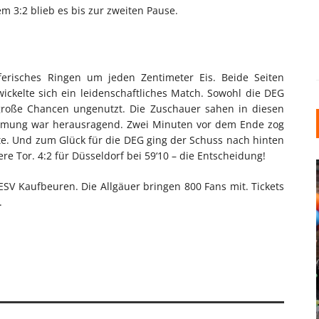
em 3:2 blieb es bis zur zweiten Pause.
ferisches Ringen um jeden Zentimeter Eis. Beide Seiten
wickelte sich ein leidenschaftliches Match. Sowohl die DEG
 große Chancen ungenutzt. Die Zuschauer sahen in diesen
immung war herausragend. Zwei Minuten vor dem Ende zog
rte. Und zum Glück für die DEG ging der Schuss nach hinten
ere Tor. 4:2 für Düsseldorf bei 59‘10 – die Entscheidung!
SV Kaufbeuren. Die Allgäuer bringen 800 Fans mit. Tickets
.
INDUSTRIELLER CHIC: WIE
KUNSTSTOFFFENSTER DEN
LOFT-STIL IN IHREM
EINFAMILIENHAUS