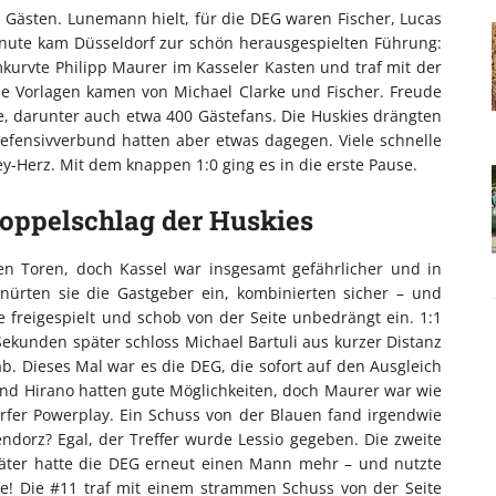
 Gästen. Lunemann hielt, für die DEG waren Fischer, Lucas
Minute kam Düsseldorf zur schön herausgespielten Führung:
kurvte Philipp Maurer im Kasseler Kasten und traf mit der
ie Vorlagen kamen von Michael Clarke und Fischer. Freude
, darunter auch etwa 400 Gästefans. Die Huskies drängten
efensivverbund hatten aber etwas dagegen. Viele schnelle
ey-Herz. Mit dem knappen 1:0 ging es in die erste Pause.
oppelschlag der Huskies
den Toren, doch Kassel war insgesamt gefährlicher und in
hnürten sie die Gastgeber ein, kombinierten sicher – und
freigespielt und schob von der Seite unbedrängt ein. 1:1
ekunden später schloss Michael Bartuli aus kurzer Distanz
. Dieses Mal war es die DEG, die sofort auf den Ausgleich
und Hirano hatten gute Möglichkeiten, doch Maurer war wie
rfer Powerplay. Ein Schuss von der Blauen fand irgendwie
ndorz? Egal, der Treffer wurde Lessio gegeben. Die zweite
päter hatte die DEG erneut einen Mann mehr – und nutzte
te! Die #11 traf mit einem strammen Schuss von der Seite