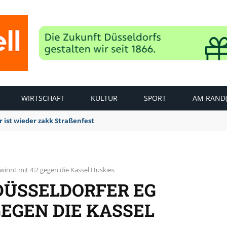
WIRTSCHAFT
KULTUR
SPORT
AM RAND(
 ist wieder zakk Straßenfest
winnt mit 4:2 gegen die Kassel Huskies
DÜSSELDORFER EG
GEGEN DIE KASSEL