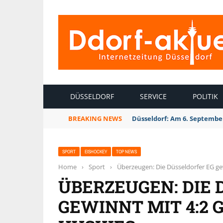
INTERNETZEITUNG DÜSSELDORF
DÜSSELDORF
SERVICE
POLITIK
BREAKING NEWS
Düsseldorf: Am 6. September
SPORT
EISHOCKEY
TOP NEWS
Home
›
Sport
›
Überzeugen: Die Düsseldorfer EG ge
ÜBERZEUGEN: DIE 
GEWINNT MIT 4:2 