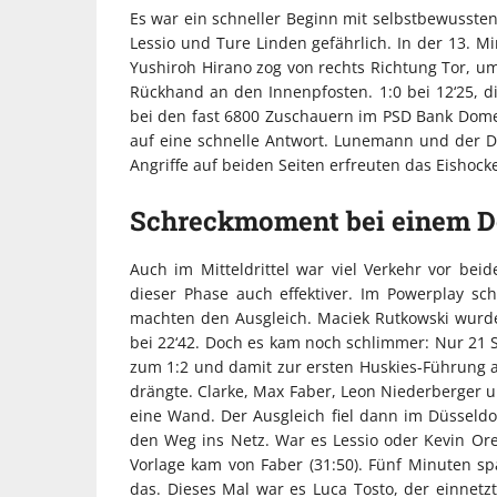
Es war ein schneller Beginn mit selbstbewussten
Lessio und Ture Linden gefährlich. In der 13. 
Yushiroh Hirano zog von rechts Richtung Tor, um
Rückhand an den Innenpfosten. 1:0 bei 12‘25, d
bei den fast 6800 Zuschauern im PSD Bank Dome
auf eine schnelle Antwort. Lunemann und der D
Angriffe auf beiden Seiten erfreuten das Eishock
Schreckmoment bei einem D
Auch im Mitteldrittel war viel Verkehr vor bei
dieser Phase auch effektiver. Im Powerplay sc
machten den Ausgleich. Maciek Rutkowski wurde 
bei 22‘42. Doch es kam noch schlimmer: Nur 21 S
zum 1:2 und damit zur ersten Huskies-Führung ab
drängte. Clarke, Max Faber, Leon Niederberger 
eine Wand. Der Ausgleich fiel dann im Düsseldo
den Weg ins Netz. War es Lessio oder Kevin Ore
Vorlage kam von Faber (31:50). Fünf Minuten s
das. Dieses Mal war es Luca Tosto, der einnetz