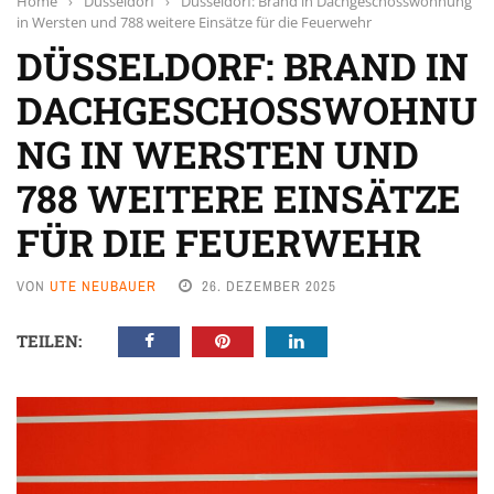
Home
›
Düsseldorf
›
Düsseldorf: Brand in Dachgeschosswohnung
in Wersten und 788 weitere Einsätze für die Feuerwehr
DÜSSELDORF: BRAND IN
DACHGESCHOSSWOHNU
NG IN WERSTEN UND
788 WEITERE EINSÄTZE
FÜR DIE FEUERWEHR
VON
UTE NEUBAUER
26. DEZEMBER 2025
TEILEN: