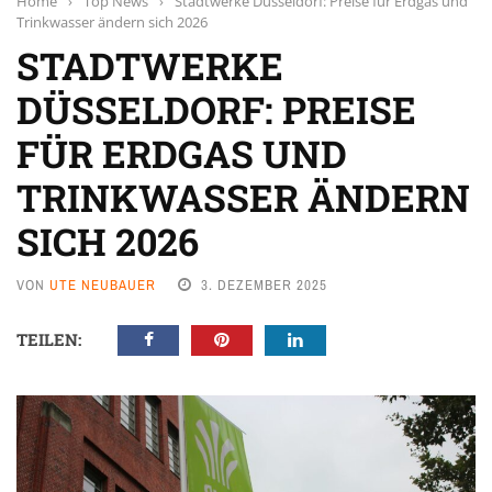
Home
›
Top News
›
Stadtwerke Düsseldorf: Preise für Erdgas und
Trinkwasser ändern sich 2026
STADTWERKE
DÜSSELDORF: PREISE
FÜR ERDGAS UND
TRINKWASSER ÄNDERN
SICH 2026
VON
UTE NEUBAUER
3. DEZEMBER 2025
TEILEN: