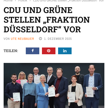
Home
›
Politik
›
CDU und GRÜNE stellen „Fraktion Düsseldorf“ vor
CDU UND GRÜNE
STELLEN „FRAKTION
DÜSSELDORF“ VOR
VON
UTE NEUBAUER
1. DEZEMBER 2025
TEILEN: