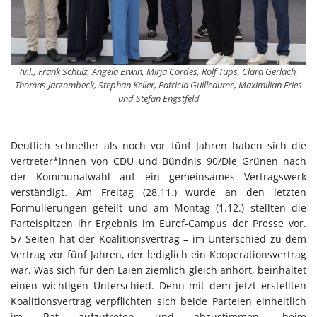
(v.l.) Frank Schulz, Angela Erwin, Mirja Cordes, Rolf Tups, Clara Gerlach,
Thomas Jarzombeck, Stephan Keller, Patricia Guilleaume, Maximilian Fries
und Stefan Engstfeld
Deutlich schneller als noch vor fünf Jahren haben sich die
Vertreter*innen von CDU und Bündnis 90/Die Grünen nach
der Kommunalwahl auf ein gemeinsames Vertragswerk
verständigt. Am Freitag (28.11.) wurde an den letzten
Formulierungen gefeilt und am Montag (1.12.) stellten die
Parteispitzen ihr Ergebnis im Euref-Campus der Presse vor.
57 Seiten hat der Koalitionsvertrag – im Unterschied zu dem
Vertrag vor fünf Jahren, der lediglich ein Kooperationsvertrag
war. Was sich für den Laien ziemlich gleich anhört, beinhaltet
einen wichtigen Unterschied. Denn mit dem jetzt erstellten
Koalitionsvertrag verpflichten sich beide Parteien einheitlich
im Rat aufzutreten und abzustimmen, beim