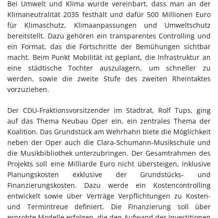
Bei Umwelt und Klima wurde vereinbart, dass man an der
Klimaneutralität 2035 festhält und dafür 500 Millionen Euro
für Klimaschutz, Klimaanpassungen und Umweltschutz
bereitstellt. Dazu gehören ein transparentes Controlling und
ein Format, das die Fortschritte der Bemühungen sichtbar
macht. Beim Punkt Mobilität ist geplant, die Infrastruktur an
eine städtische Tochter auszulagern, um schneller zu
werden, sowie die zweite Stufe des zweiten Rheintaktes
vorzuziehen.
Der CDU-Fraktionsvorsitzender im Stadtrat, Rolf Tups, ging
auf das Thema Neubau Oper ein, ein zentrales Thema der
Koalition. Das Grundstück am Wehrhahn biete die Möglichkeit
neben der Oper auch die Clara-Schumann-Musikschule und
die Musikbibliothek unterzubringen. Der Gesamtrahmen des
Projekts soll eine Milliarde Euro nicht übersteigen, inklusive
Planungskosten exklusive der Grundstücks- und
Finanzierungskosten. Dazu werde ein Kostencontrolling
entwickelt sowie über Verträge Verpflichtungen zu Kosten-
und Termintreue definiert. Die Finanzierung soll über
erprobte Modelle erfolgen, die den Aufwand der Investitionen