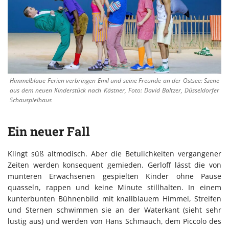
Himmelblaue Ferien verbringen Emil und seine Freunde an der Ostsee: Szene
aus dem neuen Kinderstück nach Kästner, Foto: David Baltzer, Düsseldorfer
Schauspielhaus
Ein neuer Fall
Klingt süß altmodisch. Aber die Betulichkeiten vergangener
Zeiten werden konsequent gemieden. Gerloff lässt die von
munteren Erwachsenen gespielten Kinder ohne Pause
quasseln, rappen und keine Minute stillhalten. In einem
kunterbunten Bühnenbild mit knallblauem Himmel, Streifen
und Sternen schwimmen sie an der Waterkant (sieht sehr
lustig aus) und werden von Hans Schmauch, dem Piccolo des