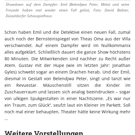
Showdown auf dem Dampfer: Emil (Belendjwa Peter, Mitte) und seine
Freunde haben mal wieder einen Fall gelöst, Foto: David Baltzer,
Düsseldorfer Schauspielhaus
Schon haben Emil und die Detektive einen neuen Fall, zumal
auch noch der Bernsteinspiegel von Theas Oma aus der Villa
verschwindet. Auf einem Dampfer wird im Nullkommanix
alles aufgeklärt. Schließlich dauert die ganze Show höchstens
80 Minuten. Die Mitwirkenden sind nachher zu Recht außer
Atem. Gustav mit der Hupe (wie im letzten Jahr: Jonathan
Gyles) schwebt sogar an einem Drachen herab. Und der Emil,
diesmal in Gestalt von Belendjwa Peter, singt und tanzt wie
ein Revuestar. Mäuschenstill sitzen die Kinder im
Zuschauerraum und lassen sich analog beeindrucken – sogar
von ulkigen Spukgestalten in einer Nachtszene. „Es war nur
ein Traum, zum Glück“, seufzt laut ein Kleiner im Parkett. Soll
noch mal einer behaupten, Theater hätte keine Wirkung mehr
…
Weitere Vorstellungen