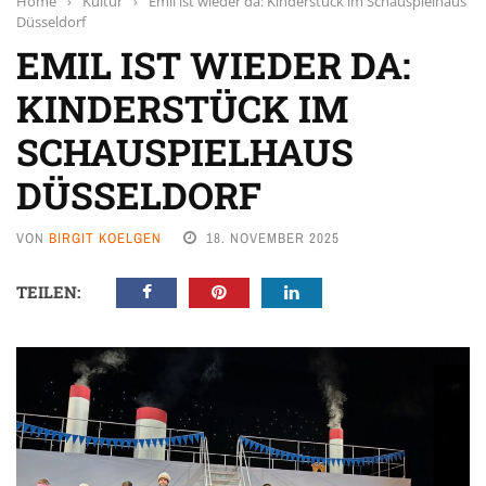
Home
›
Kultur
›
Emil ist wieder da: Kinderstück im Schauspielhaus
Düsseldorf
EMIL IST WIEDER DA:
KINDERSTÜCK IM
SCHAUSPIELHAUS
DÜSSELDORF
VON
BIRGIT KOELGEN
18. NOVEMBER 2025
TEILEN: