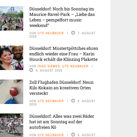
Düsseldorf: Noch bis Sonntag im
Maurice-Ravel-Park – „Liebe das
Leben – pempelfort music
weekend“
VON
UTE NEUBAUER
7. AUGUST
2026
Düsseldorf: Mostertpöttches ehren
endlich wieder eine Frau – Karin
Houck erhält die Klinzing Plakette
VON
INGO SIEMES, UTE NEUBAUER
6. AUGUST 2026
Zoll Flughafen Düsseldorf: Neun
Kilo Kokain an kreativen Orten
versteckt
VON
UTE NEUBAUER
6. AUGUST
2026
Düsseldorf: Alles was zwei Räder
hat ist am Sonntag auf der
autofreien Kö
VON
UTE NEUBAUER
6. AUGUST