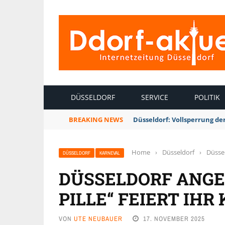
INTERNETZEITUNG DÜSSELDORF
DÜSSELDORF
SERVICE
POLITIK
BREAKING NEWS
Düsseldorf: Vollsperrung 
Home
›
Düsseldorf
›
Düssel
DÜSSELDORF
KARNEVAL
DÜSSELDORF ANGER
PILLE“ FEIERT IH
VON
UTE NEUBAUER
17. NOVEMBER 2025