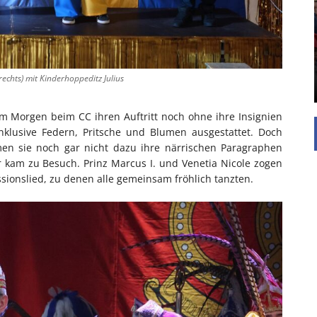
UNTERSTÜTZEN
Die Inspiration des industriellen Chics sind die
Werkshallen des Industriezeitalters. Die Basis für
diesen Stil sind große Räume, schlicht gehalten
mit rustikalen Elementen und großen
rechts) mit Kinderhoppeditz Julius
Fensterflächen. Wie so vieles wurde ...
. am Morgen beim CC ihren Auftritt noch ohne ihre Insignien
nklusive Federn, Pritsche und Blumen ausgestattet. Doch
en sie noch gar nicht dazu ihre närrischen Paragraphen
 kam zu Besuch. Prinz Marcus I. und Venetia Nicole zogen
ssionslied, zu denen alle gemeinsam fröhlich tanzten.