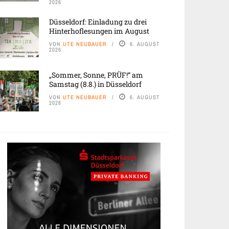
2026
Düsseldorf: Einladung zu drei
Hinterhoflesungen im August
VON
UTE NEUBAUER
6. AUGUST
2026
„Sommer, Sonne, PRÜF!“ am
Samstag (8.8.) in Düsseldorf
VON
UTE NEUBAUER
6. AUGUST
2026