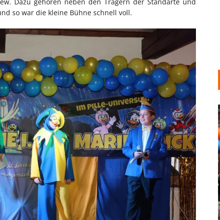
rew. Dazu gehören neben den Trägern der Standarte und
d so war die kleine Bühne schnell voll.
INDUSTRIELLER CHIC: WIE
KUNSTSTOFFFENSTER DEN
LOFT-STIL IN IHREM
EINFAMILIENHAUS