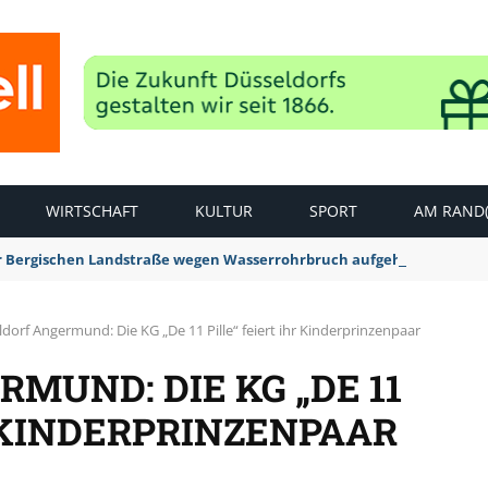
WIRTSCHAFT
KULTUR
SPORT
AM RAND(
der Bergischen Landstraße wegen Wasserrohrbruch aufgehoben
dorf Angermund: Die KG „De 11 Pille“ feiert ihr Kinderprinzenpaar
MUND: DIE KG „DE 11
R KINDERPRINZENPAAR