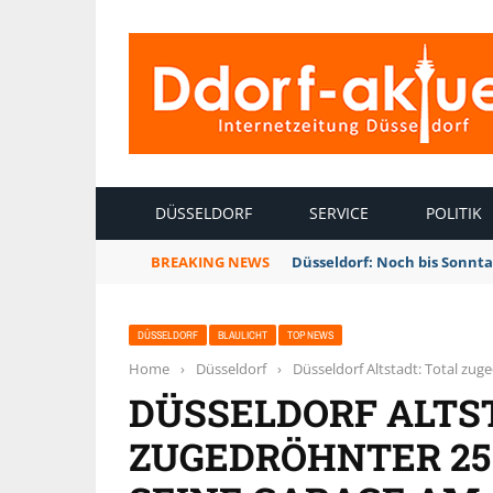
INTERNETZEITUNG DÜSSELDORF
DÜSSELDORF
SERVICE
POLITIK
BREAKING NEWS
Düsseldorf: Noch bis Sonnt
DÜSSELDORF
BLAULICHT
TOP NEWS
Home
›
Düsseldorf
›
Düsseldorf Altstadt: Total zu
DÜSSELDORF ALTS
ZUGEDRÖHNTER 25