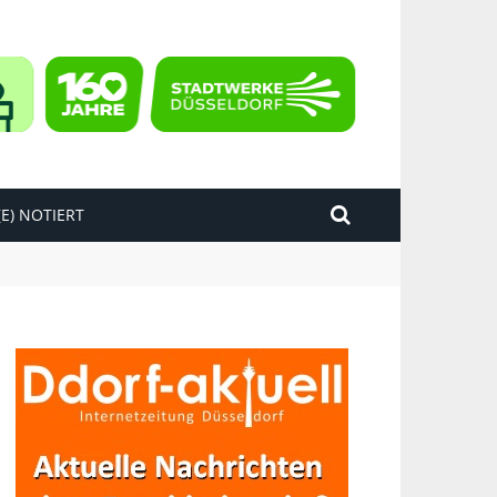
E) NOTIERT
kend“