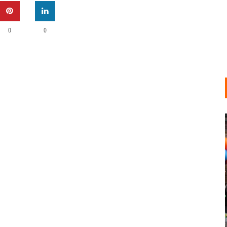
0
0
INDUSTRIELLER CHIC: WIE
KUNSTSTOFFFENSTER DEN
LOFT-STIL IN IHREM
EINFAMILIENHAUS