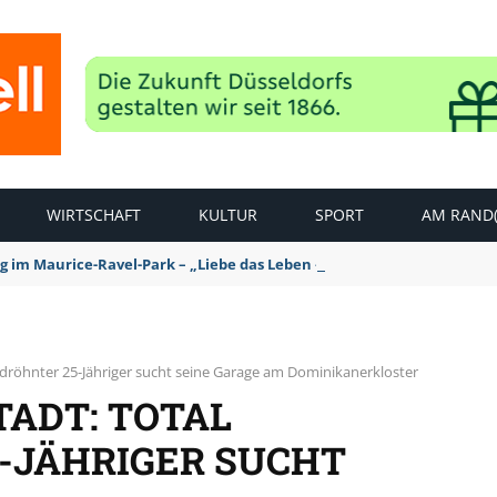
WIRTSCHAFT
KULTUR
SPORT
AM RAND(
ag im Maurice-Ravel-Park – „Liebe das Leben – pempelfort music wee
gedröhnter 25-Jähriger sucht seine Garage am Dominikanerkloster
TADT: TOTAL
-JÄHRIGER SUCHT