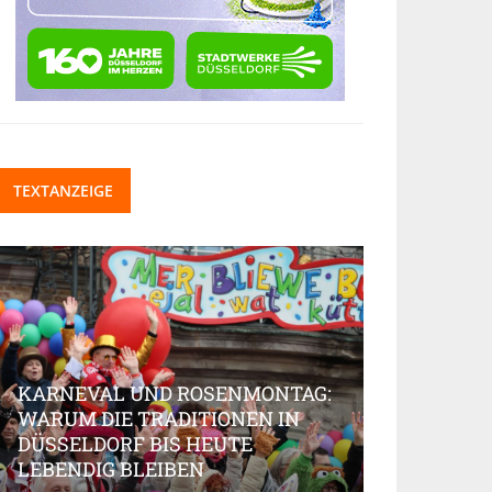
TEXTANZEIGE
KARNEVAL UND ROSENMONTAG:
WARUM DIE TRADITIONEN IN
DÜSSELDORF BIS HEUTE
BEAUTY-IN
LEBENDIG BLEIBEN
MARKT AK