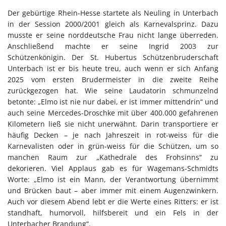
Der gebürtige Rhein-Hesse startete als Neuling in Unterbach
in der Session 2000/2001 gleich als Karnevalsprinz. Dazu
musste er seine norddeutsche Frau nicht lange überreden.
Anschließend machte er seine Ingrid 2003 zur
Schützenkönigin. Der St. Hubertus Schützenbruderschaft
Unterbach ist er bis heute treu, auch wenn er sich Anfang
2025 vom ersten Brudermeister in die zweite Reihe
zurückgezogen hat. Wie seine Laudatorin schmunzelnd
betonte: „Elmo ist nie nur dabei, er ist immer mittendrin“ und
auch seine Mercedes-Droschke mit über 400.000 gefahrenen
Kilometern ließ sie nicht unerwähnt. Darin transportiere er
häufig Decken – je nach Jahreszeit in rot-weiss für die
Karnevalisten oder in grün-weiss für die Schützen, um so
manchen Raum zur „Kathedrale des Frohsinns“ zu
dekorieren. Viel Applaus gab es für Wagemans-Schmidts
Worte: „Elmo ist ein Mann, der Verantwortung übernimmt
und Brücken baut – aber immer mit einem Augenzwinkern.
Auch vor diesem Abend lebt er die Werte eines Ritters: er ist
standhaft, humorvoll, hilfsbereit und ein Fels in der
Unterbacher Brandung“.