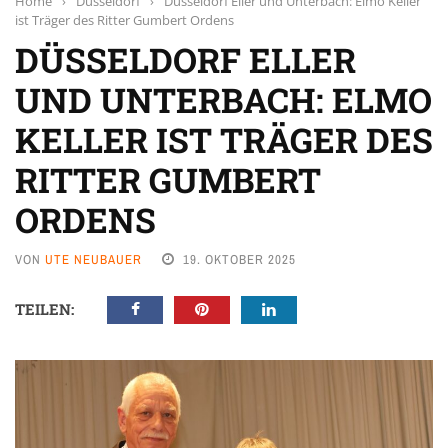
Home
›
Düsseldorf
›
Düsseldorf Eller und Unterbach: Elmo Keller
ist Träger des Ritter Gumbert Ordens
DÜSSELDORF ELLER
UND UNTERBACH: ELMO
KELLER IST TRÄGER DES
RITTER GUMBERT
ORDENS
VON
UTE NEUBAUER
19. OKTOBER 2025
TEILEN: