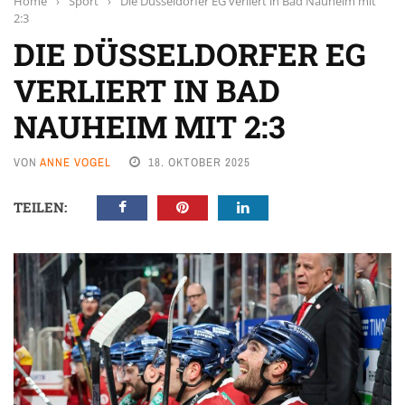
Home
›
Sport
›
Die Düsseldorfer EG verliert in Bad Nauheim mit
2:3
DIE DÜSSELDORFER EG
VERLIERT IN BAD
NAUHEIM MIT 2:3
VON
ANNE VOGEL
18. OKTOBER 2025
TEILEN: