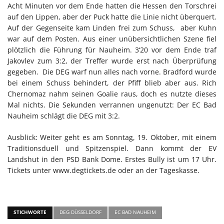
Acht Minuten vor dem Ende hatten die Hessen den Torschrei
auf den Lippen, aber der Puck hatte die Linie nicht überquert.
Auf der Gegenseite kam Linden frei zum Schuss,
aber Kuhn
war auf dem Posten. Aus einer unübersichtlichen Szene fiel
plötzlich die Führung für Nauheim. 3‘20 vor dem Ende traf
Jakovlev zum 3:2, der Treffer wurde erst nach Überprüfung
gegeben.
Die DEG warf nun alles nach vorne. Bradford wurde
bei einem Schuss behindert, der Pfiff blieb aber aus. Rich
Chernomaz nahm seinen Goalie raus, doch es nutzte dieses
Mal nichts. Die Sekunden verrannen ungenutzt: Der EC Bad
Nauheim schlägt die DEG mit 3:2.
Ausblick: Weiter geht es am Sonntag, 19. Oktober, mit einem
Traditionsduell und Spitzenspiel. Dann kommt der EV
Landshut in den PSD Bank Dome. Erstes Bully ist um 17 Uhr.
Tickets unter www.degtickets.de oder an der Tageskasse.
STICHWORTE
DEG DÜSSELDORF
EC BAD NAUHEIM