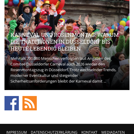
KARNEVAL UND ROSENMONTAG: WARUM
DIE TRADITIONEN IN DÜSSELDORF BIS
HEUTE LEBENDIG BLEIBEN
Mehr als 700.000 Menschen verfolgten laut Angaben des
Comitee Düsseldorfer Carneval auch 2026 wieder den
Rosenmontagszug in Düsseldorf. Trotz wechselnder Trends,
moderner Eventkultur und steigender
Sicherheitsanforderungen bleibt der Karneval damit ...
IMPRESSUM
DATENSCHUTZERKLÄRUNG
KONTAKT
MEDIADATEN