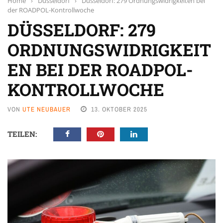
Home
›
Düsseldorf
›
Düsseldorf: 279 Ordnungswidrigkeiten bei
der ROADPOL-Kontrollwoche
DÜSSELDORF: 279
ORDNUNGSWIDRIGKEIT
EN BEI DER ROADPOL-
KONTROLLWOCHE
VON
UTE NEUBAUER
13. OKTOBER 2025
TEILEN: