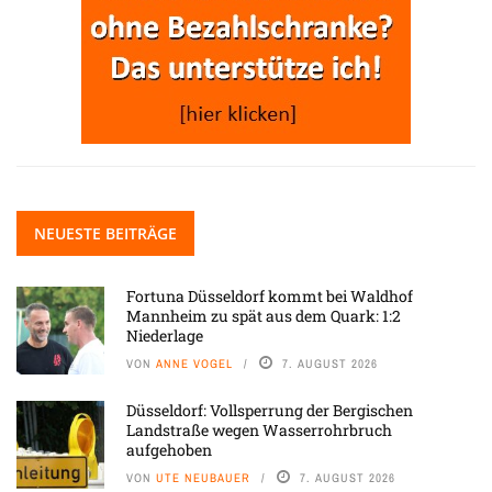
NEUESTE BEITRÄGE
Fortuna Düsseldorf kommt bei Waldhof
Mannheim zu spät aus dem Quark: 1:2
Niederlage
VON
ANNE VOGEL
7. AUGUST 2026
Düsseldorf: Vollsperrung der Bergischen
Landstraße wegen Wasserrohrbruch
aufgehoben
VON
UTE NEUBAUER
7. AUGUST 2026