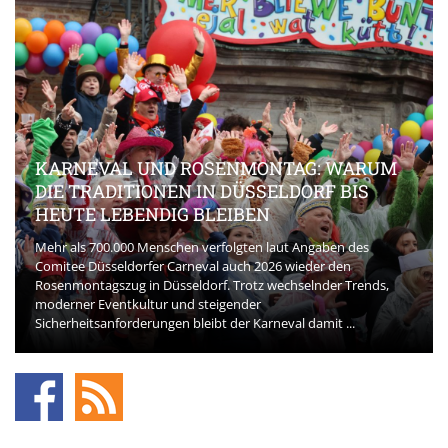
KARNEVAL UND ROSENMONTAG: WARUM
DIE TRADITIONEN IN DÜSSELDORF BIS
HEUTE LEBENDIG BLEIBEN
Mehr als 700.000 Menschen verfolgten laut Angaben des
Comitee Düsseldorfer Carneval auch 2026 wieder den
Rosenmontagszug in Düsseldorf. Trotz wechselnder Trends,
moderner Eventkultur und steigender
Sicherheitsanforderungen bleibt der Karneval damit ...