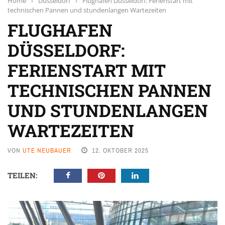
Home
›
Düsseldorf
›
Flughafen Düsseldorf: Ferienstart mit
technischen Pannen und stundenlangen Wartezeiten
FLUGHAFEN
DÜSSELDORF:
FERIENSTART MIT
TECHNISCHEN PANNEN
UND STUNDENLANGEN
WARTEZEITEN
VON
UTE NEUBAUER
12. OKTOBER 2025
TEILEN: