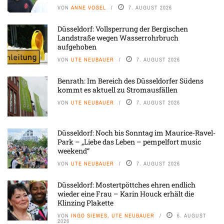
VON
ANNE VOGEL
7. AUGUST 2026
Düsseldorf: Vollsperrung der Bergischen
Landstraße wegen Wasserrohrbruch
aufgehoben
VON
UTE NEUBAUER
7. AUGUST 2026
Benrath: Im Bereich des Düsseldorfer Südens
kommt es aktuell zu Stromausfällen
VON
UTE NEUBAUER
7. AUGUST 2026
Düsseldorf: Noch bis Sonntag im Maurice-Ravel-
Park – „Liebe das Leben – pempelfort music
weekend“
VON
UTE NEUBAUER
7. AUGUST 2026
Düsseldorf: Mostertpöttches ehren endlich
wieder eine Frau – Karin Houck erhält die
Klinzing Plakette
VON
INGO SIEMES, UTE NEUBAUER
6. AUGUST
2026