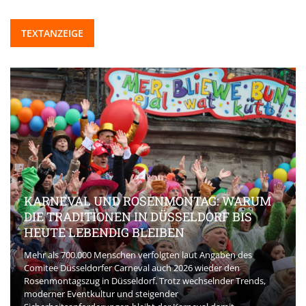
TEXTANZEIGE
KARNEVAL UND ROSENMONTAG: WARUM
DIE TRADITIONEN IN DÜSSELDORF BIS
HEUTE LEBENDIG BLEIBEN
Mehr als 700.000 Menschen verfolgten laut Angaben des
Comitee Düsseldorfer Carneval auch 2026 wieder den
Rosenmontagszug in Düsseldorf. Trotz wechselnder Trends,
moderner Eventkultur und steigender