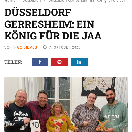
Home
›
Düsseldorf
›
Düsseldorf Gerresheim: Ein König für die JAA
DÜSSELDORF
GERRESHEIM: EIN
KÖNIG FÜR DIE JAA
VON
INGO SIEMES
7. OKTOBER 2025
TEILEN: