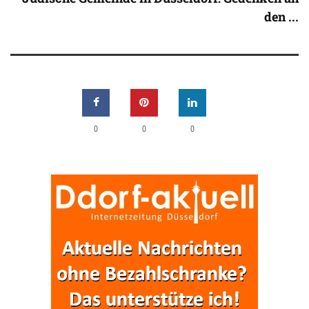
den ...
0
0
0