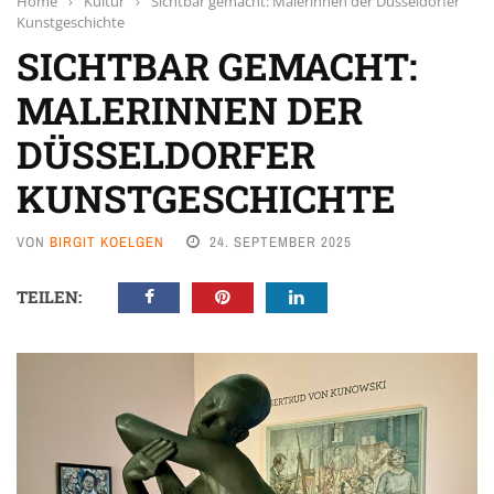
Home
›
Kultur
›
Sichtbar gemacht: Malerinnen der Düsseldorfer
Kunstgeschichte
SICHTBAR GEMACHT:
MALERINNEN DER
DÜSSELDORFER
KUNSTGESCHICHTE
VON
BIRGIT KOELGEN
24. SEPTEMBER 2025
TEILEN: