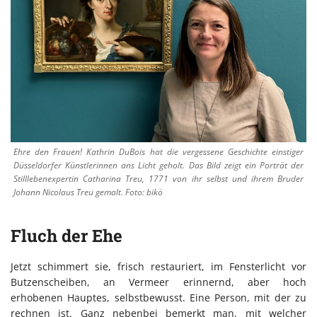
Ehre den Frauen! Kathrin DuBois hat die vergessene Geschichte einstiger
Düsseldorfer Künstlerinnen ans Licht geholt. Das Bild zeigt ein Porträt der
Stilllebenexpertin Catharina Treu, 1771 von ihr selbst und ihrem Bruder
Johann Nicolaus Treu gemalt. Foto: bikö
Fluch der Ehe
Jetzt schimmert sie, frisch restauriert, im Fensterlicht vor
Butzenscheiben, an Vermeer erinnernd, aber hoch
erhobenen Hauptes, selbstbewusst. Eine Person, mit der zu
rechnen ist. Ganz nebenbei bemerkt man, mit welcher