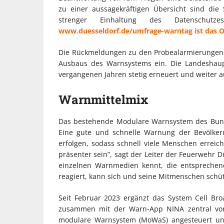
zu einer aussagekräftigen Übersicht sind di
strenger Einhaltung des Datenschut
www.duesseldorf.de/umfrage-warntag ist das On
Die Rückmeldungen zu den Probealarmierungen 
Ausbaus des Warnsystems ein. Die Landeshaupt
vergangenen Jahren stetig erneuert und weiter 
Warnmittelmix
Das bestehende Modulare Warnsystem des Bunde
Eine gute und schnelle Warnung der Bevölke
erfolgen, sodass schnell viele Menschen erre
präsenter sein”, sagt der Leiter der Feuerwehr D
einzelnen Warnmedien kennt, die entsprechen
reagiert, kann sich und seine Mitmenschen schüt
Seit Februar 2023 ergänzt das System Cell Br
zusammen mit der Warn-App NINA zentral vom
modulare Warnsystem (MoWaS) angesteuert und