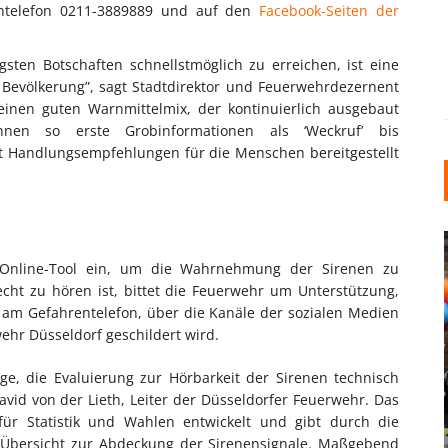
ntelefon 0211-3889889 und auf den
Facebook-Seiten der
sten Botschaften schnellstmöglich zu erreichen, ist eine
Bevölkerung”, sagt Stadtdirektor und Feuerwehrdezernent
einen guten Warnmittelmix, der kontinuierlich ausgebaut
nen so erste Grobinformationen als ‘Weckruf’ bis
mit Handlungsempfehlungen für die Menschen bereitgestellt
n Online-Tool ein, um die Wahrnehmung der Sirenen zu
cht zu hören ist, bittet die Feuerwehr um Unterstützung,
 am Gefahrentelefon, über die Kanäle der sozialen Medien
ehr Düsseldorf geschildert wird.
ge, die Evaluierung zur Hörbarkeit der Sirenen technisch
INDUSTRIELLER CHIC: WIE
avid von der Lieth, Leiter der Düsseldorfer Feuerwehr. Das
KUNSTSTOFFFENSTER DEN
r Statistik und Wahlen entwickelt und gibt durch die
LOFT-STIL IN IHREM
 Übersicht zur Abdeckung der Sirenensignale. Maßgebend