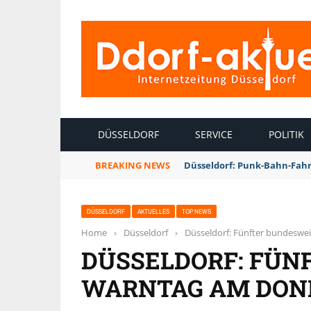
INTERNETZEITUNG DÜSSELDORF
DÜSSELDORF
SERVICE
POLITIK
BREAKING NEWS
Düsseldorf: Punk-Bahn-Fah
DÜSSELDORF
AKTUELLES
TOP NEWS
Home
›
Düsseldorf
›
Düsseldorf: Fünfter bundeswe
DÜSSELDORF: FÜN
WARNTAG AM DONN