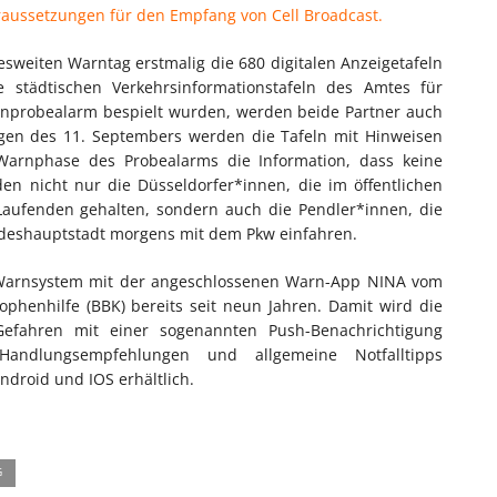
raussetzungen für den Empfang von Cell Broadcast.
eiten Warntag erstmalig die 680 digitalen Anzeigetafeln
 städtischen Verkehrsinformationstafeln des Amtes für
nprobealarm bespielt wurden, werden beide Partner auch
gen des 11. Septembers werden die Tafeln mit Hinweisen
Warnphase des Probealarms die Information, dass keine
en nicht nur die Düsseldorfer*innen, die im öffentlichen
aufenden gehalten, sondern auch die Pendler*innen, die
ndeshauptstadt morgens mit dem Pkw einfahren.
 Warnsystem mit der angeschlossenen Warn-App NINA vom
phenhilfe (BBK) bereits seit neun Jahren. Damit wird die
efahren mit einer sogenannten Push-Benachrichtigung
Handlungsempfehlungen und allgemeine Notfalltipps
ndroid und IOS erhältlich.
G