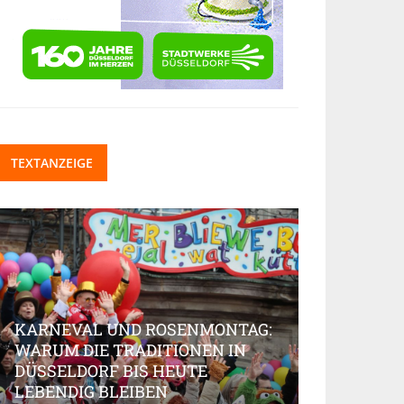
TEXTANZEIGE
KARNEVAL UND ROSENMONTAG:
WARUM DIE TRADITIONEN IN
DÜSSELDORF BIS HEUTE
BEAUTY-IN
LEBENDIG BLEIBEN