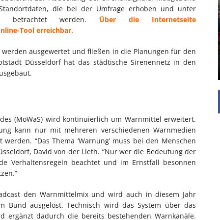
EINFAMILIENHAUS
e Standortdaten, die bei der Umfrage erhoben und unter
UNTERSTÜTZEN
zes betrachtet werden.
Über die Internetseite
Die Inspiration des industriellen Chics sind die
line-Tool erreichbar.
Werkshallen des Industriezeitalters. Die Basis für
diesen Stil sind große Räume, schlicht gehalten
werden ausgewertet und fließen in die Planungen für den
mit rustikalen Elementen und großen
stadt Düsseldorf hat das städtische Sirenennetz in den
Fensterflächen. Wie so vieles wurde ...
ausgebaut.
s (MoWaS) wird kontinuierlich um Warnmittel erweitert.
rung kann nur mit mehreren verschiedenen Warnmedien
icht werden. “Das Thema ‘Warnung’ muss bei den Menschen
üsseldorf, David von der Lieth. “Nur wer die Bedeutung der
de Verhaltensregeln beachtet und im Ernstfall besonnen
zen.”
oadcast den Warnmittelmix und wird auch in diesem Jahr
 Bund ausgelöst. Technisch wird das System über das
 ergänzt dadurch die bereits bestehenden Warnkanäle.