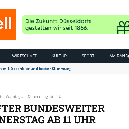
WIRTSCHAFT
KULTUR
SPORT
AM RAND(
rt mit Dosenbier und bester Stimmung
iter Warntag am Donnerstag ab 11 Uhr
FTER BUNDESWEITER
ERSTAG AB 11 UHR