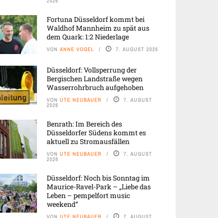
2026
Fortuna Düsseldorf kommt bei
Waldhof Mannheim zu spät aus
dem Quark: 1:2 Niederlage
VON
ANNE VOGEL
7. AUGUST 2026
Düsseldorf: Vollsperrung der
Bergischen Landstraße wegen
Wasserrohrbruch aufgehoben
VON
UTE NEUBAUER
7. AUGUST
2026
Benrath: Im Bereich des
Düsseldorfer Südens kommt es
aktuell zu Stromausfällen
VON
UTE NEUBAUER
7. AUGUST
2026
Düsseldorf: Noch bis Sonntag im
Maurice-Ravel-Park – „Liebe das
Leben – pempelfort music
weekend“
VON
UTE NEUBAUER
7. AUGUST