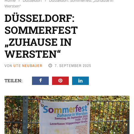
Home
›
Düsseldorf
›
Düsseldorf: Sommerfest „zuhause in
Wersten“
DÜSSELDORF:
SOMMERFEST
„ZUHAUSE IN
WERSTEN“
VON
UTE NEUBAUER
7. SEPTEMBER 2025
TEILEN: