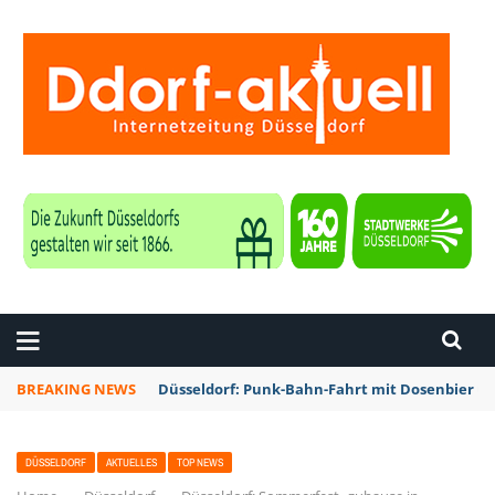
ZEITUNG DÜSSELDORF
BREAKING NEWS
Düsseldorf: Rheinbahn testet Technik zur Kon
DÜSSELDORF
AKTUELLES
TOP NEWS