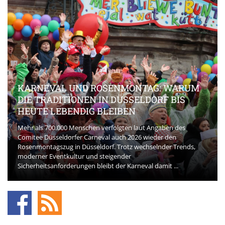
KARNEVAL UND ROSENMONTAG: WARUM
DIE TRADITIONEN IN DÜSSELDORF BIS
HEUTE LEBENDIG BLEIBEN
Mehr als 700.000 Menschen verfolgten laut Angaben des
Comitee Düsseldorfer Carneval auch 2026 wieder den
Rosenmontagszug in Düsseldorf. Trotz wechselnder Trends,
moderner Eventkultur und steigender
Sicherheitsanforderungen bleibt der Karneval damit ...