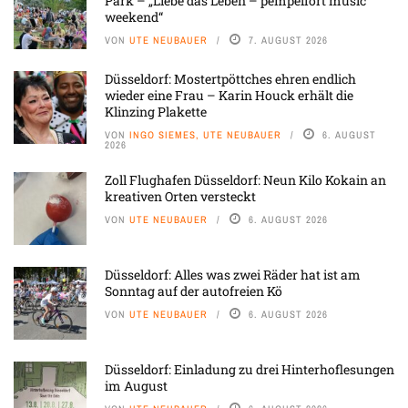
Park – „Liebe das Leben – pempelfort music
weekend“
VON
UTE NEUBAUER
7. AUGUST 2026
Düsseldorf: Mostertpöttches ehren endlich
wieder eine Frau – Karin Houck erhält die
Klinzing Plakette
VON
INGO SIEMES, UTE NEUBAUER
6. AUGUST
2026
Zoll Flughafen Düsseldorf: Neun Kilo Kokain an
kreativen Orten versteckt
VON
UTE NEUBAUER
6. AUGUST 2026
Düsseldorf: Alles was zwei Räder hat ist am
Sonntag auf der autofreien Kö
VON
UTE NEUBAUER
6. AUGUST 2026
Düsseldorf: Einladung zu drei Hinterhoflesungen
im August