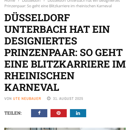
Home
›
Düsseldorf
›
Düsseldorf Unterbach hat ein designiertes
Prinzenpaar: So geht eine Blitzkarriere im rheinischen Karneval
DÜSSELDORF
UNTERBACH HAT EIN
DESIGNIERTES
PRINZENPAAR: SO GEHT
EINE BLITZKARRIERE IM
RHEINISCHEN
KARNEVAL
VON
UTE NEUBAUER
31. AUGUST 2025
TEILEN: