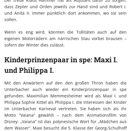
Der treue Klaus Hammer hat als Adjutant dafür zu sorgen,
dass Zepter und Orden jeweils zur Hand sind und Robert I.
und Anita II. immer pünktlich dort ankommen, wo sie sein
sollen.
Wenn es eng wird, könnten die Tollitäten auch auf den
eigenen Motorrädern am närrischen Stau vorbei brausen –
sofern der Winter dies zulässt.
Kinderprinzenpaar in spe: Maxi I.
und Philippa I.
Mit den Anwärtern auf den den großen Thron haben die
Unterbacher auch wieder ein Kinderprinzenpaar in spe
gefunden. Maximilian Memmesheimer wird als Maxi I. und
Philippa Sophie Kittel als Philippa I. die Interessen der Kinder
im Unterbacher Karneval vertreten. Sie haben sich als ihr
Motto “Vaiana” gewählt – nach dem Animationsfilm von
Disney. „Vaiana“ ist das polynesische Wort für „Mädchen aus
dem Wasser“. Maxi besucht die 5. Klasse der Georg-Schulhoff