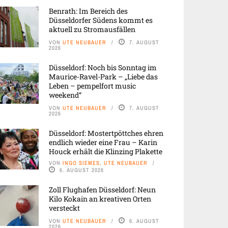
Benrath: Im Bereich des
Düsseldorfer Südens kommt es
aktuell zu Stromausfällen
VON
UTE NEUBAUER
7. AUGUST
2026
Düsseldorf: Noch bis Sonntag im
Maurice-Ravel-Park – „Liebe das
Leben – pempelfort music
weekend“
VON
UTE NEUBAUER
7. AUGUST
2026
Düsseldorf: Mostertpöttches ehren
endlich wieder eine Frau – Karin
Houck erhält die Klinzing Plakette
VON
INGO SIEMES, UTE NEUBAUER
6. AUGUST 2026
Zoll Flughafen Düsseldorf: Neun
Kilo Kokain an kreativen Orten
versteckt
VON
UTE NEUBAUER
6. AUGUST
2026