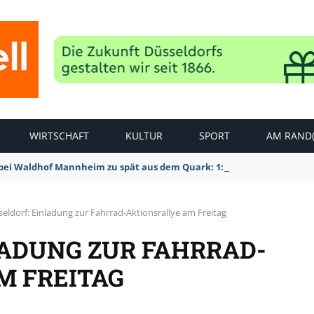
WIRTSCHAFT
KULTUR
SPORT
AM RAND(
bei Waldhof Mannheim zu spät aus dem Quark: 1:2 Niederlage
eldorf: Einladung zur Fahrrad-Aktionsrallye am Freitag
LADUNG ZUR FAHRRAD-
M FREITAG