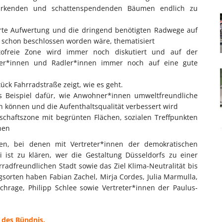
parkenden und schattenspendenden Bäumen endlich zu
rte Aufwertung und die dringend benötigten Radwege auf
st schon beschlossen worden wäre, thematisiert
ofreie Zone wird immer noch diskutiert und auf der
er*innen und Radler*innen immer noch auf eine gute
ück Fahrradstraße zeigt, wie es geht.
s Beispiel dafür, wie Anwohner*innen umweltfreundliche
en können und die Aufenthaltsqualität verbessert wird
schaftszone mit begrünten Flächen, sozialen Treffpunkten
hen
n, bei denen mit Vertreter*innen der demokratischen
i ist zu klären, wer die Gestaltung Düsseldorfs zu einer
adfreundlichen Stadt sowie das Ziel Klima-Neutralität bis
sorten haben Fabian Zachel, Mirja Cordes, Julia Marmulla,
hrage, Philipp Schlee sowie Vertreter*innen der Paulus-
 des Bündnis.