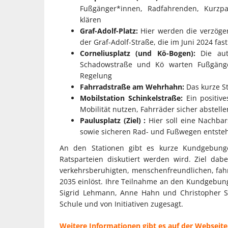
Fußgänger*innen, Radfahrenden, Kurz
klären
Graf-Adolf-Platz:
Hier werden die verzöge
der Graf-Adolf-Straße, die im Juni 2024 fa
Corneliusplatz (und Kö-Bogen):
Die aut
Schadowstraße und Kö warten Fußgäng
Regelung
Fahrradstraße am Wehrhahn:
Das kurze St
Mobilstation Schinkelstraße:
Ein positive
Mobilität nutzen, Fahrräder sicher abstell
Paulusplatz (Ziel) :
Hier soll eine Nachbar
sowie sicheren Rad- und Fußwegen entste
An den Stationen gibt es kurze Kundgebunge
Ratsparteien diskutiert werden wird. Ziel dabe
verkehrsberuhigten, menschenfreundlichen, fahrr
2035 einlöst. Ihre Teilnahme an den Kundgebung
Sigrid Lehmann, Anne Hahn und Christopher Sc
Schule und von Initiativen zugesagt.
Weitere Informationen gibt es auf der Webseite