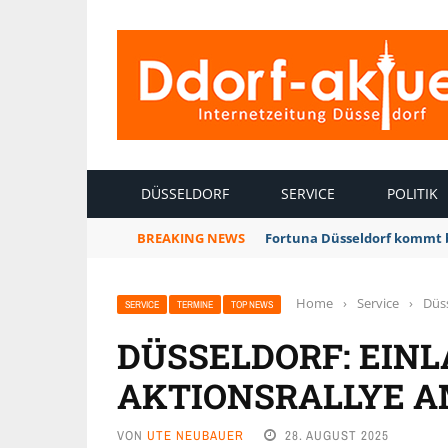
INTERNETZEITUNG DÜSSELDORF
DÜSSELDORF
SERVICE
POLITIK
BREAKING NEWS
Fortuna Düsseldorf kommt 
Home
›
Service
›
Düss
SERVICE
TERMINE
TOP NEWS
DÜSSELDORF: EIN
AKTIONSRALLYE A
VON
UTE NEUBAUER
28. AUGUST 2025