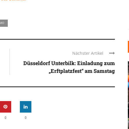
EMO
Nächster Artikel
Düsseldorf Unterbilk: Einladung zum
„Erftplatzfest“ am Samstag
INDUSTRIELLER CHIC: WIE
KUNSTSTOFFFENSTER DEN
LOFT-STIL IN IHREM
0
0
EINFAMILIENHAUS