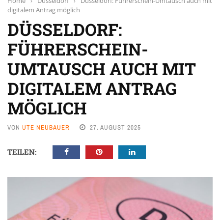
Home
›
Düsseldorf
›
Düsseldorf: Führerschein-Umtausch auch mit
digitalem Antrag möglich
DÜSSELDORF:
FÜHRERSCHEIN-
UMTAUSCH AUCH MIT
DIGITALEM ANTRAG
MÖGLICH
VON
UTE NEUBAUER
27. AUGUST 2025
TEILEN: